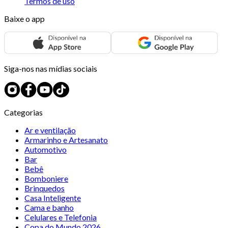
Termos de uso
Baixe o app
Siga-nos nas mídias sociais
Categorias
Ar e ventilação
Armarinho e Artesanato
Automotivo
Bar
Bebê
Bomboniere
Brinquedos
Casa Inteligente
Cama e banho
Celulares e Telefonia
Copa do Mundo 2026