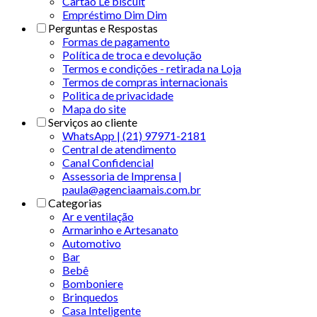
Cartão Le biscuit
Empréstimo Dim Dim
Perguntas e Respostas
Formas de pagamento
Política de troca e devolução
Termos e condições - retirada na Loja
Termos de compras internacionais
Politica de privacidade
Mapa do site
Serviços ao cliente
WhatsApp | (21) 97971-2181
Central de atendimento
Canal Confidencial
Assessoria de Imprensa |
paula@agenciaamais.com.br
Categorias
Ar e ventilação
Armarinho e Artesanato
Automotivo
Bar
Bebê
Bomboniere
Brinquedos
Casa Inteligente