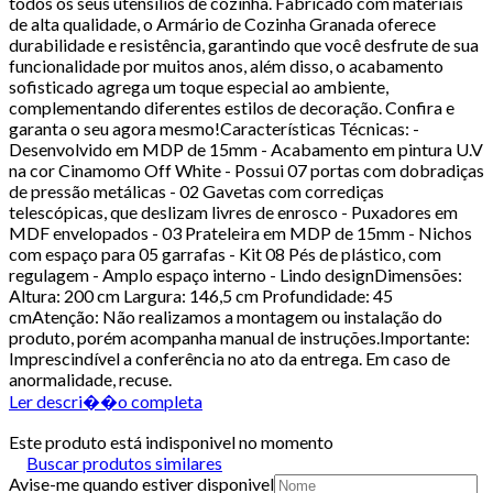
todos os seus utensílios de cozinha. Fabricado com materiais
de alta qualidade, o Armário de Cozinha Granada oferece
durabilidade e resistência, garantindo que você desfrute de sua
funcionalidade por muitos anos, além disso, o acabamento
sofisticado agrega um toque especial ao ambiente,
complementando diferentes estilos de decoração. Confira e
garanta o seu agora mesmo!Características Técnicas: -
Desenvolvido em MDP de 15mm - Acabamento em pintura U.V
na cor Cinamomo Off White - Possui 07 portas com dobradiças
de pressão metálicas - 02 Gavetas com corrediças
telescópicas, que deslizam livres de enrosco - Puxadores em
MDF envelopados - 03 Prateleira em MDP de 15mm - Nichos
com espaço para 05 garrafas - Kit 08 Pés de plástico, com
regulagem - Amplo espaço interno - Lindo designDimensões:
Altura: 200 cm Largura: 146,5 cm Profundidade: 45
cmAtenção: Não realizamos a montagem ou instalação do
produto, porém acompanha manual de instruções.Importante:
Imprescindível a conferência no ato da entrega. Em caso de
anormalidade, recuse.
Ler descri��o completa
Este produto está indisponivel no momento
Buscar produtos similares
Avise-me quando estiver disponivel