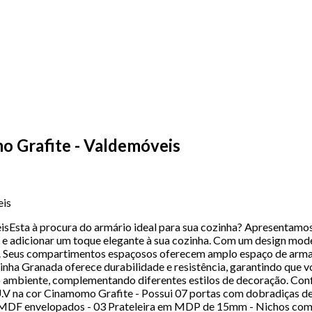
 Grafite - Valdemóveis
eis
Esta à procura do armário ideal para sua cozinha? Apresentamos
ço e adicionar um toque elegante à sua cozinha. Com um design mod
sa. Seus compartimentos espaçosos oferecem amplo espaço de arma
nha Granada oferece durabilidade e resistência, garantindo que v
 ambiente, complementando diferentes estilos de decoração. Conf
na cor Cinamomo Grafite - Possui 07 portas com dobradiças de 
m MDF envelopados - 03 Prateleira em MDP de 15mm - Nichos com e