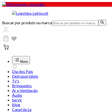
Buscar por produto ou marca
Menu
Dia dos Pais
Eletroportáteis
Tv's
Brinquedos
Ar e Ventilação
Áudio
Servir
Blog
Canal da Le