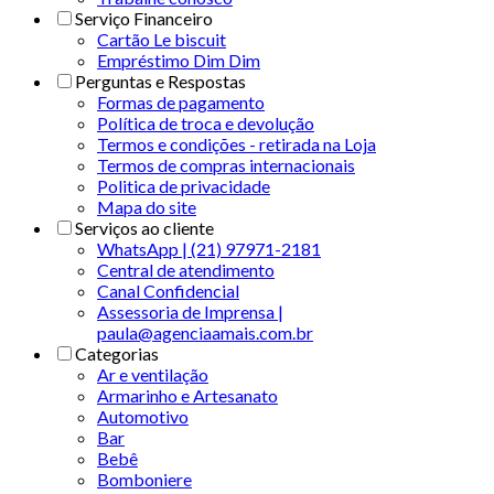
Serviço Financeiro
Cartão Le biscuit
Empréstimo Dim Dim
Perguntas e Respostas
Formas de pagamento
Política de troca e devolução
Termos e condições - retirada na Loja
Termos de compras internacionais
Politica de privacidade
Mapa do site
Serviços ao cliente
WhatsApp | (21) 97971-2181
Central de atendimento
Canal Confidencial
Assessoria de Imprensa |
paula@agenciaamais.com.br
Categorias
Ar e ventilação
Armarinho e Artesanato
Automotivo
Bar
Bebê
Bomboniere