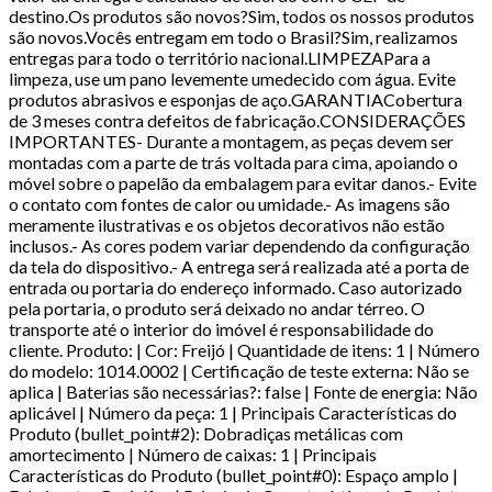
destino.Os produtos são novos?Sim, todos os nossos produtos
são novos.Vocês entregam em todo o Brasil?Sim, realizamos
entregas para todo o território nacional.LIMPEZAPara a
limpeza, use um pano levemente umedecido com água. Evite
produtos abrasivos e esponjas de aço.GARANTIACobertura
de 3 meses contra defeitos de fabricação.CONSIDERAÇÕES
IMPORTANTES- Durante a montagem, as peças devem ser
montadas com a parte de trás voltada para cima, apoiando o
móvel sobre o papelão da embalagem para evitar danos.- Evite
o contato com fontes de calor ou umidade.- As imagens são
meramente ilustrativas e os objetos decorativos não estão
inclusos.- As cores podem variar dependendo da configuração
da tela do dispositivo.- A entrega será realizada até a porta de
entrada ou portaria do endereço informado. Caso autorizado
pela portaria, o produto será deixado no andar térreo. O
transporte até o interior do imóvel é responsabilidade do
cliente. Produto: | Cor: Freijó | Quantidade de itens: 1 | Número
do modelo: 1014.0002 | Certificação de teste externa: Não se
aplica | Baterias são necessárias?: false | Fonte de energia: Não
aplicável | Número da peça: 1 | Principais Características do
Produto (bullet_point#2): Dobradiças metálicas com
amortecimento | Número de caixas: 1 | Principais
Características do Produto (bullet_point#0): Espaço amplo |