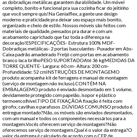
as dobradiças metálicas garantem durabilidade. Um móvel
completo, bonito e funcional pra sua cozinha ficar do jeitinho
que você sempre quis!Na Genialflex, a gente une design
moderno e praticidade pra deixar seu espaço mais bonito,
organizado e cheio de estilo. Nossos móveis são feitos com
materiais de qualidade, pensados pra durar e com um
acabamento caprichado que faz toda a diferença na
decoração!ESPECIFICAÇÕES- Estrutura 100% MDF-
Dobradiças metálicas- 2 portas basculantes- Puxador em Abs-
Caixa padrão amadeirado Freijó com portas em acabamento
branco laca brilhoPESO SUPORTADOAté 36 kgMEDIDAS DA
TORRE QUENTE- Largura: 60 cm- Altura: 200 cm-
Profundidade: 52 cmINSTRUÇÕES DE MONTAGEMO
produto acompanha kit de ferragens e manual de montagem
(serviço de montagem não incluso).CONTÉM NA
EMBALAGEMO produto é enviado desmontado em 1 volume,
devidamente protegido com papelão, isopor e plástico
termoencolhível.TIPO DE FIXAÇÃOA fixação é feita com
girofix, cavilhas e parafusos .DÚVIDAS COMUNSO produto é
entregue montado?Não, os móveis são enviados desmontados,
com um manual e todos os componentes necessários para a
montagem.Vocês oferecem serviço de montagem?Não
oferecemos serviço de montagem.Qual é o valor da entrega?O
valor da entrega é calculado de acordo com o CEP de