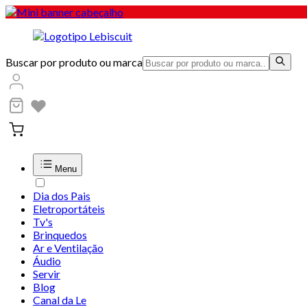
Buscar por produto ou marca
Menu
Dia dos Pais
Eletroportáteis
Tv's
Brinquedos
Ar e Ventilação
Áudio
Servir
Blog
Canal da Le