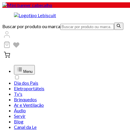
Buscar por produto ou marca
Menu
Dia dos Pais
Eletroportáteis
Tv's
Brinquedos
Ar e Ventilação
Áudio
Servir
Blog
Canal da Le