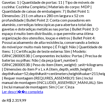
Gavetas: 1 | Quantidade de portas: 11 | Tipo de móveis de
cozinha: Cozinha Completa | Materiais do corpo: MDP |
Quantidade de caixas de embalagem: 7 | Bullet Point 1:
Dimensões: 211 cm altura x 280 cm largura x 52 cm
profundidade | Bullet Point 2: Conta com puxadores em
alumínio, corrediças telescópicas para abertura total das
gavetas e dobradiças metálicas nas portas | Bullet Point 3: O
espaço é muito bem distribuído, o que permite uma ótima
organização dos utensílios, louças e eletros | Bullet Point 4:
Possui acabamento de alta resistência, conservando a beleza
do móvel por muito mais tempo | É Frágil: Não | Quantidade de
Itens: 1 | Certificação de teste externa: Sim | Modelo:
GRNC2800053B | Componentes incluídos: Portas | Precisa de
baterias ou pilhas: Não | da peça (part_number):
GRNC2800053B | Peso do item (item_weight): ;unit=kilograms
| Dimensões do item P x L x A (item_depth_width_height):
depth#value=52;depth#unit=centimeters;height#value=211;hei
| Requer montagem (REQUIRES_ASSEMBLY): Sim | Inclui
manual de montagem (INCLUDES_ASSEMBLY_MANUAL): Sim
| Inclui manual de montagem: Sim | Cor: Cinza
Ler descri��o completa
de
R$ 2.319,99