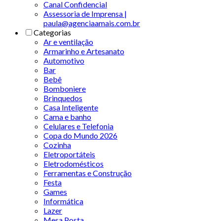
Canal Confidencial
Assessoria de Imprensa |
paula@agenciaamais.com.br
Categorias
Ar e ventilação
Armarinho e Artesanato
Automotivo
Bar
Bebê
Bomboniere
Brinquedos
Casa Inteligente
Cama e banho
Celulares e Telefonia
Copa do Mundo 2026
Cozinha
Eletroportáteis
Eletrodomésticos
Ferramentas e Construção
Festa
Games
Informática
Lazer
Mesa Posta