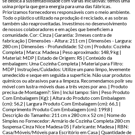
se dedica à sustentabilidade com várias iniciativas: temos uma
usina própria que gera energia para uma das fábricas.
Priorizamos fornecedores responsáveis com o meio ambiente.
Todo o plástico utilizado na produção é reciclado, e as sobras
também são reaproveitadas. Investimos no desenvolvimento
de nossos colaboradores e em ações que beneficiem a
comunidade. Cor: Cinza | Garantia: 3 meses contra de
fabricação | Dimensões - Altura: 211 cm | Dimensões - Largura:
280 cm | Dimensões - Profundidade: 52 cm | Produto: Cozinha
Completa | Marca: Madesa | Peso aproximado: 148,9 kg |
Material: MDP | Estado de Origem: RS | Conteúdo da
embalagem: Uma Cozinha Completa | Material para Filtro:
MDP | Instruções/Cuidados: Utilize um pano limpo, levemente
umedecido e seque em seguida a superfície. Não usar produtos
químicos ou abrasivos para a limpeza. Recomendamos polir seu
móvel com lustra-móveis duas a três vezes por ano. | Produto
precisa de Montagem?: Sim | Inclui tampo: Sim | Peso Produto
Com Embalagem (Kg): | Altura do Produto com Embalagem
(cm): 56,2 | Largura Produto Com Embalagem (cm): 66,1 |
Comprimento Produto Com Embalagem (cm): 199,8 |
Descrição do Tamanho: 211 cm x 280 cm x 52 cm | Nome do
Simples no Fornecedor: Armário de Cozinha Completa 280 cm
Suspensa Cinza Nice Madesa 05 | Fabricante: Madesa | RBN:
Casa/Móveis/Móveis para Escritório em Casa | Quantidade de