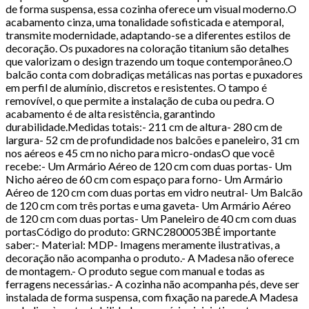
de forma suspensa, essa cozinha oferece um visual moderno.O
acabamento cinza, uma tonalidade sofisticada e atemporal,
transmite modernidade, adaptando-se a diferentes estilos de
decoração. Os puxadores na coloração titanium são detalhes
que valorizam o design trazendo um toque contemporâneo.O
balcão conta com dobradiças metálicas nas portas e puxadores
em perfil de alumínio, discretos e resistentes. O tampo é
removível, o que permite a instalação de cuba ou pedra. O
acabamento é de alta resistência, garantindo
durabilidade.Medidas totais:- 211 cm de altura- 280 cm de
largura- 52 cm de profundidade nos balcões e paneleiro, 31 cm
nos aéreos e 45 cm no nicho para micro-ondasO que você
recebe:- Um Armário Aéreo de 120 cm com duas portas- Um
Nicho aéreo de 60 cm com espaço para forno- Um Armário
Aéreo de 120 cm com duas portas em vidro neutral- Um Balcão
de 120 cm com três portas e uma gaveta- Um Armário Aéreo
de 120 cm com duas portas- Um Paneleiro de 40 cm com duas
portasCódigo do produto: GRNC2800053BÉ importante
saber:- Material: MDP- Imagens meramente ilustrativas, a
decoração não acompanha o produto.- A Madesa não oferece
de montagem.- O produto segue com manual e todas as
ferragens necessárias.- A cozinha não acompanha pés, deve ser
instalada de forma suspensa, com fixação na parede.A Madesa