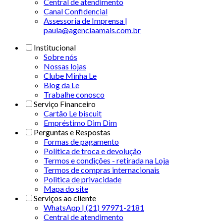
Central de atendimento
Canal Confidencial
Assessoria de Imprensa |
paula@agenciaamais.com.br
Institucional
Sobre nós
Nossas lojas
Clube Minha Le
Blog da Le
Trabalhe conosco
Serviço Financeiro
Cartão Le biscuit
Empréstimo Dim Dim
Perguntas e Respostas
Formas de pagamento
Política de troca e devolução
Termos e condições - retirada na Loja
Termos de compras internacionais
Politica de privacidade
Mapa do site
Serviços ao cliente
WhatsApp | (21) 97971-2181
Central de atendimento