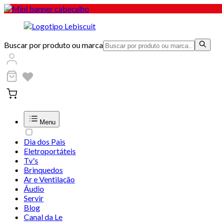
Buscar por produto ou marca
Menu
Dia dos Pais
Eletroportáteis
Tv's
Brinquedos
Ar e Ventilação
Áudio
Servir
Blog
Canal da Le