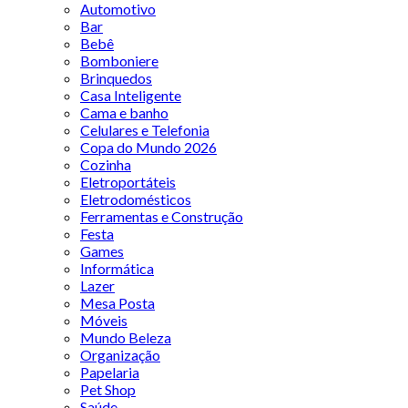
Automotivo
Bar
Bebê
Bomboniere
Brinquedos
Casa Inteligente
Cama e banho
Celulares e Telefonia
Copa do Mundo 2026
Cozinha
Eletroportáteis
Eletrodomésticos
Ferramentas e Construção
Festa
Games
Informática
Lazer
Mesa Posta
Móveis
Mundo Beleza
Organização
Papelaria
Pet Shop
Saúde