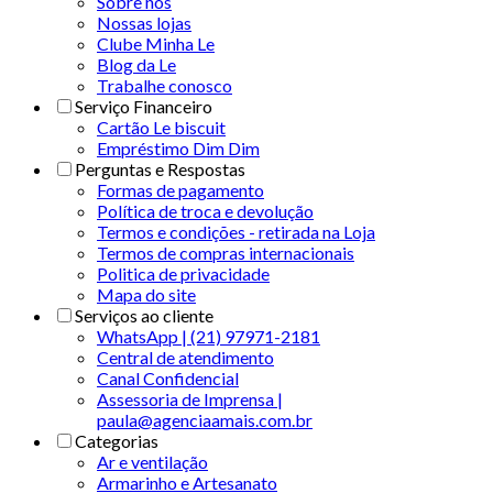
Sobre nós
Nossas lojas
Clube Minha Le
Blog da Le
Trabalhe conosco
Serviço Financeiro
Cartão Le biscuit
Empréstimo Dim Dim
Perguntas e Respostas
Formas de pagamento
Política de troca e devolução
Termos e condições - retirada na Loja
Termos de compras internacionais
Politica de privacidade
Mapa do site
Serviços ao cliente
WhatsApp | (21) 97971-2181
Central de atendimento
Canal Confidencial
Assessoria de Imprensa |
paula@agenciaamais.com.br
Categorias
Ar e ventilação
Armarinho e Artesanato