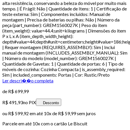
alta resistência, conservando a beleza do móvel por muito mais
tempo. | É Frágil: Não | Quantidade de Itens: 1 | Certificação de
teste externa: Sim | Componentes incluídos: Manual de
montagem | Precisa de baterias ou pilhas: Não | Número da
peça (part_number): GREM1560027K | Peso do item
(item_weight): value=44.4;unit=kilograms | Dimensões do item
P x L x A (item_depth_width_height):
depth#value=44;depth#unit=centimeters;height#value=186;hei
| Requer montagem (REQUIRES_ASSEMBLY): Sim | Inclui
manual de montagem (INCLUDES_ASSEMBLY_MANUAL): Sim
| Número do modelo (model_number): GREM1560027K |
Quantidade de Gavetas: 1 | Quantidade de portas: 6 | Tipo de
móveis de cozinha: Cozinha Compacta | is_assembly_required:
Sim | included_components: Portas | Cor: Rustic/Preto
Ler descri��o completa
de
R$ 699,99
R$ 491,93
no PIX
Desconto
ou
R$ 599,92
em até
10x de R$ 59,99 sem juros
Parcele em até
10
x com o cartão
Le Biscuit