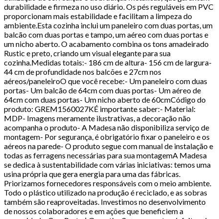
durabilidade e firmeza no uso diário. Os pés reguláveis em PVC
proporcionam mais estabilidade e facilitam a limpeza do
ambiente.Esta cozinha inclui um paneleiro com duas portas, um
balcão com duas portas e tampo, um aéreo com duas portas e
um nicho aberto. O acabamento combina os tons amadeirado
Rustic e preto, criando um visual elegante para sua
cozinha.Medidas totais:- 186 cm de altura- 156 cm de largura-
44 cm de profundidade nos balcões e 27cm nos
aéreos/paneleiroO que você recebe:- Um paneleiro com duas
portas- Um balcão de 64cm com duas portas- Um aéreo de
64cm com duas portas- Um nicho aberto de 60cmCódigo do
produto: GREM1560027KÉ importante saber:- Material:
MDP- Imagens meramente ilustrativas, a decoração não
acompanha o produto- A Madesa não disponibiliza serviço de
montagem- Por segurança, é obrigatório fixar o paneleiro e os
aéreos na parede- O produto segue com manual de instalação e
todas as ferragens necessárias para sua montagemA Madesa
se dedica à sustentabilidade com várias iniciativas: temos uma
usina própria que gera energia para uma das fábricas.
Priorizamos fornecedores responsáveis com o meio ambiente.
Todo o plástico utilizado na produção é reciclado, e as sobras
também são reaproveitadas. Investimos no desenvolvimento
de nossos colaboradores e em ações que beneficiem a