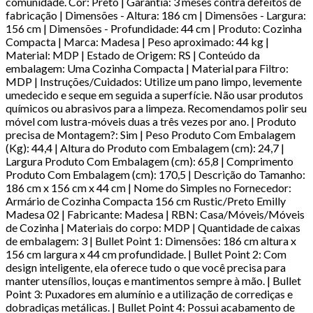
comunidade. Cor: Preto | Garantia: 3 meses contra defeitos de
fabricação | Dimensões - Altura: 186 cm | Dimensões - Largura:
156 cm | Dimensões - Profundidade: 44 cm | Produto: Cozinha
Compacta | Marca: Madesa | Peso aproximado: 44 kg |
Material: MDP | Estado de Origem: RS | Conteúdo da
embalagem: Uma Cozinha Compacta | Material para Filtro:
MDP | Instruções/Cuidados: Utilize um pano limpo, levemente
umedecido e seque em seguida a superfície. Não usar produtos
químicos ou abrasivos para a limpeza. Recomendamos polir seu
móvel com lustra-móveis duas a três vezes por ano. | Produto
precisa de Montagem?: Sim | Peso Produto Com Embalagem
(Kg): 44,4 | Altura do Produto com Embalagem (cm): 24,7 |
Largura Produto Com Embalagem (cm): 65,8 | Comprimento
Produto Com Embalagem (cm): 170,5 | Descrição do Tamanho:
186 cm x 156 cm x 44 cm | Nome do Simples no Fornecedor:
Armário de Cozinha Compacta 156 cm Rustic/Preto Emilly
Madesa 02 | Fabricante: Madesa | RBN: Casa/Móveis/Móveis
de Cozinha | Materiais do corpo: MDP | Quantidade de caixas
de embalagem: 3 | Bullet Point 1: Dimensões: 186 cm altura x
156 cm largura x 44 cm profundidade. | Bullet Point 2: Com
design inteligente, ela oferece tudo o que você precisa para
manter utensílios, louças e mantimentos sempre à mão. | Bullet
Point 3: Puxadores em alumínio e a utilização de corrediças e
dobradiças metálicas. | Bullet Point 4: Possui acabamento de