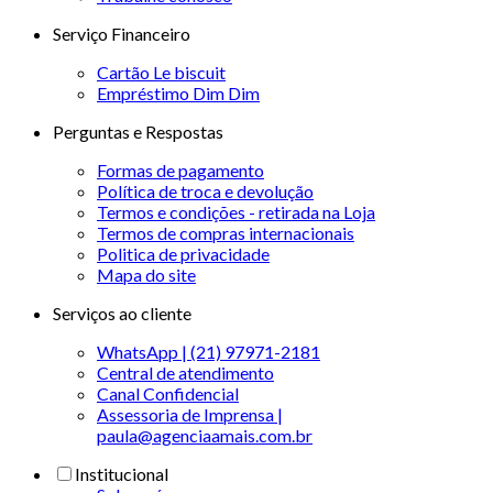
Serviço Financeiro
Cartão Le biscuit
Empréstimo Dim Dim
Perguntas e Respostas
Formas de pagamento
Política de troca e devolução
Termos e condições - retirada na Loja
Termos de compras internacionais
Politica de privacidade
Mapa do site
Serviços ao cliente
WhatsApp | (21) 97971-2181
Central de atendimento
Canal Confidencial
Assessoria de Imprensa |
paula@agenciaamais.com.br
Institucional