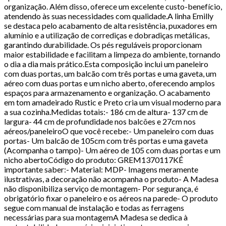
organização. Além disso, oferece um excelente custo-benefício,
atendendo às suas necessidades com qualidade.A linha Emilly
se destaca pelo acabamento de alta resistência, puxadores em
alumínio e a utilização de corrediças e dobradiças metálicas,
garantindo durabilidade. Os pés reguláveis proporcionam
maior estabilidade e facilitam a limpeza do ambiente, tornando
o dia a dia mais prático.Esta composição inclui um paneleiro
com duas portas, um balcão com três portas e uma gaveta, um
aéreo com duas portas e um nicho aberto, oferecendo amplos
espaços para armazenamento e organização. O acabamento
em tom amadeirado Rustic e Preto cria um visual moderno para
a sua cozinha.Medidas totais:- 186 cm de altura- 137 cm de
largura- 44 cm de profundidade nos balcões e 27cm nos
aéreos/paneleiroO que você recebe:- Um paneleiro com duas
portas- Um balcão de 105cm com três portas e uma gaveta
(Acompanha o tampo)- Um aéreo de 105 com duas portas e um
nicho abertoCódigo do produto: GREM1370117KÉ
importante saber:- Material: MDP- Imagens meramente
ilustrativas, a decoração não acompanha o produto- A Madesa
não disponibiliza serviço de montagem- Por segurança, é
obrigatório fixar o paneleiro e os aéreos na parede- O produto
segue com manual de instalação e todas as ferragens
necessárias para sua montagemA Madesa se dedica à