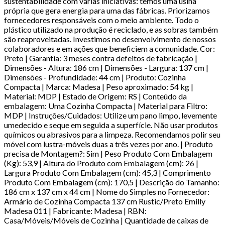
sustentabilidade com várias iniciativas: temos uma usina
própria que gera energia para uma das fábricas. Priorizamos
fornecedores responsáveis com o meio ambiente. Todo o
plástico utilizado na produção é reciclado, e as sobras também
são reaproveitadas. Investimos no desenvolvimento de nossos
colaboradores e em ações que beneficiem a comunidade. Cor:
Preto | Garantia: 3 meses contra defeitos de fabricação |
Dimensões - Altura: 186 cm | Dimensões - Largura: 137 cm |
Dimensões - Profundidade: 44 cm | Produto: Cozinha
Compacta | Marca: Madesa | Peso aproximado: 54 kg |
Material: MDP | Estado de Origem: RS | Conteúdo da
embalagem: Uma Cozinha Compacta | Material para Filtro:
MDP | Instruções/Cuidados: Utilize um pano limpo, levemente
umedecido e seque em seguida a superfície. Não usar produtos
químicos ou abrasivos para a limpeza. Recomendamos polir seu
móvel com lustra-móveis duas a três vezes por ano. | Produto
precisa de Montagem?: Sim | Peso Produto Com Embalagem
(Kg): 53,9 | Altura do Produto com Embalagem (cm): 26 |
Largura Produto Com Embalagem (cm): 45,3 | Comprimento
Produto Com Embalagem (cm): 170,5 | Descrição do Tamanho:
186 cm x 137 cm x 44 cm | Nome do Simples no Fornecedor:
Armário de Cozinha Compacta 137 cm Rustic/Preto Emilly
Madesa 011 | Fabricante: Madesa | RBN:
Casa/Móveis/Móveis de Cozinha | Quantidade de caixas de