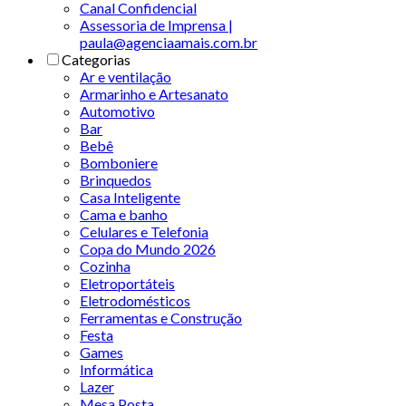
Canal Confidencial
Assessoria de Imprensa |
paula@agenciaamais.com.br
Categorias
Ar e ventilação
Armarinho e Artesanato
Automotivo
Bar
Bebê
Bomboniere
Brinquedos
Casa Inteligente
Cama e banho
Celulares e Telefonia
Copa do Mundo 2026
Cozinha
Eletroportáteis
Eletrodomésticos
Ferramentas e Construção
Festa
Games
Informática
Lazer
Mesa Posta