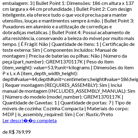
embalagem: 3 | Bullet Point 1: Dimensões: 186 cm altura x 137
cm largura x 44 cm profundidade. | Bullet Point 2: Com design
inteligente, ela oferece tudo o que você precisa para manter
utensílios, louças e mantimentos sempre à mão. | Bullet Point 3:
Puxadores em alumínio e a utilização de corrediças e
dobradiças metálicas. | Bullet Point 4: Possui acabamento de
alta resistência, conservando a beleza do móvel por muito mais
tempo. | É Frágil: Não | Quantidade de Itens: 1 | Certificação de
teste externa: Sim | Componentes incluídos: Manual de
montagem | Precisa de baterias ou pilhas: Não | Número da
peça (part_number): GREM1370117K | Peso do item
(item_weight): value=53,9;unit=kilograms | Dimensões do item
P x L x A (item_depth_width_height):
depth#value=44;depth#unit=centimeters;height#value=186;hei
| Requer montagem (REQUIRES_ASSEMBLY): Sim | Inclui
manual de montagem (INCLUDES_ASSEMBLY_MANUAL): Sim
| Número do modelo (model_number): GREM1370117K |
Quantidade de Gavetas: 1 | Quantidade de portas: 7 | Tipo de
móveis de cozinha: Cozinha Compacta | Materiais do corpo:
MDP | is_assembly_required: Sim | Cor: Rustic/Preto
Ler descri��o completa
de
R$ 769,99