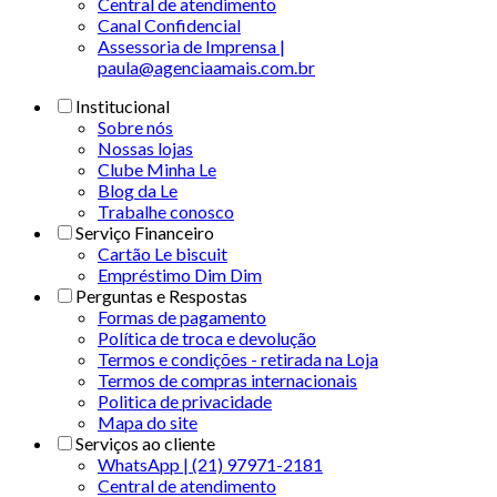
Central de atendimento
Canal Confidencial
Assessoria de Imprensa |
paula@agenciaamais.com.br
Institucional
Sobre nós
Nossas lojas
Clube Minha Le
Blog da Le
Trabalhe conosco
Serviço Financeiro
Cartão Le biscuit
Empréstimo Dim Dim
Perguntas e Respostas
Formas de pagamento
Política de troca e devolução
Termos e condições - retirada na Loja
Termos de compras internacionais
Politica de privacidade
Mapa do site
Serviços ao cliente
WhatsApp | (21) 97971-2181
Central de atendimento