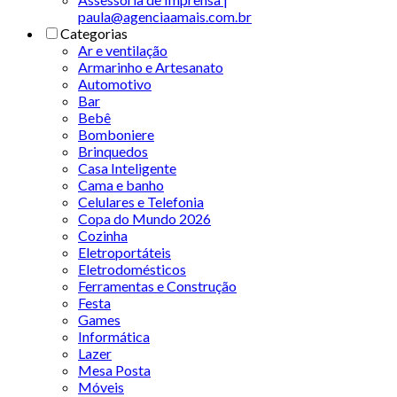
paula@agenciaamais.com.br
Categorias
Ar e ventilação
Armarinho e Artesanato
Automotivo
Bar
Bebê
Bomboniere
Brinquedos
Casa Inteligente
Cama e banho
Celulares e Telefonia
Copa do Mundo 2026
Cozinha
Eletroportáteis
Eletrodomésticos
Ferramentas e Construção
Festa
Games
Informática
Lazer
Mesa Posta
Móveis