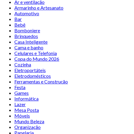
Ar e ventilação
Armarinho e Artesanato
Automotivo
Bar
Bebê
Bomboniere
Brinquedos
Casa Inteligente
Cama e banho
Celulares e Telefonia
Copa do Mundo 2026
Cozinha
Eletroportáteis
Eletrodomésticos
Ferramentas e Construção
Festa
Games
Informática
Lazer
Mesa Posta
Móveis
Mundo Beleza
Organização
Papelaria