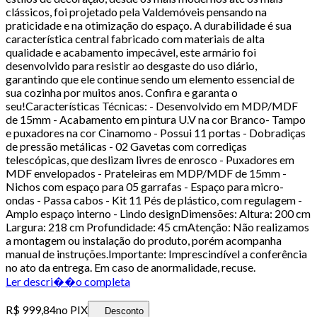
clássicos, foi projetado pela Valdemóveis pensando na
praticidade e na otimização do espaço. A durabilidade é sua
característica central fabricado com materiais de alta
qualidade e acabamento impecável, este armário foi
desenvolvido para resistir ao desgaste do uso diário,
garantindo que ele continue sendo um elemento essencial de
sua cozinha por muitos anos. Confira e garanta o
seu!Características Técnicas: - Desenvolvido em MDP/MDF
de 15mm - Acabamento em pintura U.V na cor Branco- Tampo
e puxadores na cor Cinamomo - Possui 11 portas - Dobradiças
de pressão metálicas - 02 Gavetas com corrediças
telescópicas, que deslizam livres de enrosco - Puxadores em
MDF envelopados - Prateleiras em MDP/MDF de 15mm -
Nichos com espaço para 05 garrafas - Espaço para micro-
ondas - Passa cabos - Kit 11 Pés de plástico, com regulagem -
Amplo espaço interno - Lindo designDimensões: Altura: 200 cm
Largura: 218 cm Profundidade: 45 cmAtenção: Não realizamos
a montagem ou instalação do produto, porém acompanha
manual de instruções.Importante: Imprescindível a conferência
no ato da entrega. Em caso de anormalidade, recuse.
Ler descri��o completa
R$ 999,84
no PIX
Desconto