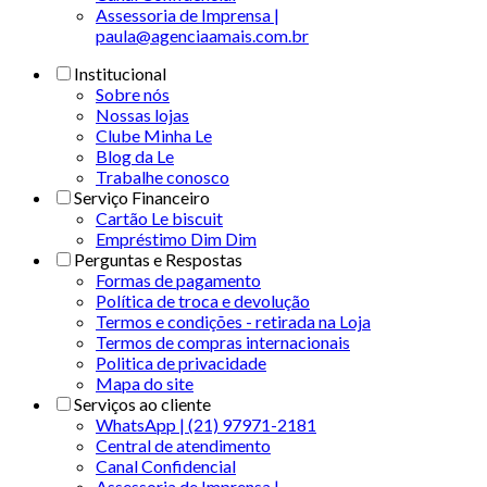
Assessoria de Imprensa |
paula@agenciaamais.com.br
Institucional
Sobre nós
Nossas lojas
Clube Minha Le
Blog da Le
Trabalhe conosco
Serviço Financeiro
Cartão Le biscuit
Empréstimo Dim Dim
Perguntas e Respostas
Formas de pagamento
Política de troca e devolução
Termos e condições - retirada na Loja
Termos de compras internacionais
Politica de privacidade
Mapa do site
Serviços ao cliente
WhatsApp | (21) 97971-2181
Central de atendimento
Canal Confidencial
Assessoria de Imprensa |