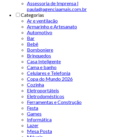
Assessoria de Imprensa |
paula@agenciaamais.com.br
Categorias
Ar e ventilação
Armarinho e Artesanato
Automotivo
Bar
Bebê
Bomboniere
Brinquedos
Casa Inteligente
Cama e banho
Celulares e Telefonia
Copa do Mundo 2026
Cozinha
Eletroportáteis
Eletrodomésticos
Ferramentas e Construção
Festa
Games
Informática
Lazer
Mesa Posta
Móveis