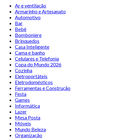
Ar e ventilação
Armarinho e Artesanato
Automotivo
Bar
Bebê
Bomboniere
Brinquedos
Casa Inteligente
Cama e banho
Celulares e Telefonia
Copa do Mundo 2026
Cozinha
Eletroportáteis
Eletrodomésticos
Ferramentas e Construção
Festa
Games
Informática
Lazer
Mesa Posta
Móveis
Mundo Beleza
Organização