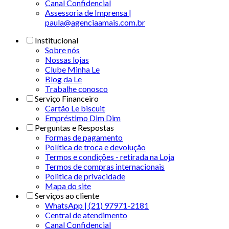
Canal Confidencial
Assessoria de Imprensa |
paula@agenciaamais.com.br
Institucional
Sobre nós
Nossas lojas
Clube Minha Le
Blog da Le
Trabalhe conosco
Serviço Financeiro
Cartão Le biscuit
Empréstimo Dim Dim
Perguntas e Respostas
Formas de pagamento
Política de troca e devolução
Termos e condições - retirada na Loja
Termos de compras internacionais
Politica de privacidade
Mapa do site
Serviços ao cliente
WhatsApp | (21) 97971-2181
Central de atendimento
Canal Confidencial