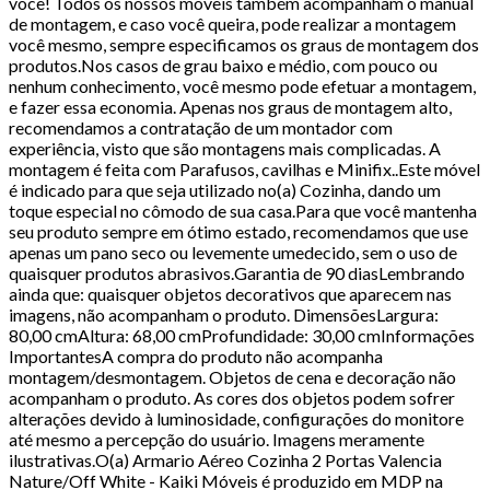
você! Todos os nossos móveis também acompanham o manual
de montagem, e caso você queira, pode realizar a montagem
você mesmo, sempre especificamos os graus de montagem dos
produtos.Nos casos de grau baixo e médio, com pouco ou
nenhum conhecimento, você mesmo pode efetuar a montagem,
e fazer essa economia. Apenas nos graus de montagem alto,
recomendamos a contratação de um montador com
experiência, visto que são montagens mais complicadas. A
montagem é feita com Parafusos, cavilhas e Minifix..Este móvel
é indicado para que seja utilizado no(a) Cozinha, dando um
toque especial no cômodo de sua casa.Para que você mantenha
seu produto sempre em ótimo estado, recomendamos que use
apenas um pano seco ou levemente umedecido, sem o uso de
quaisquer produtos abrasivos.Garantia de 90 diasLembrando
ainda que: quaisquer objetos decorativos que aparecem nas
imagens, não acompanham o produto. DimensõesLargura:
80,00 cmAltura: 68,00 cmProfundidade: 30,00 cmInformações
ImportantesA compra do produto não acompanha
montagem/desmontagem. Objetos de cena e decoração não
acompanham o produto. As cores dos objetos podem sofrer
alterações devido à luminosidade, configurações do monitore
até mesmo a percepção do usuário. Imagens meramente
ilustrativas.O(a) Armario Aéreo Cozinha 2 Portas Valencia
Nature/Off White - Kaiki Móveis é produzido em MDP na