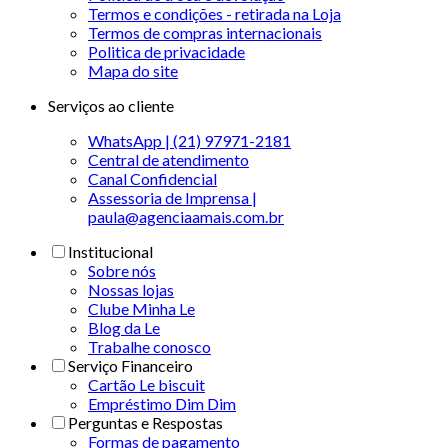
Termos e condições - retirada na Loja
Termos de compras internacionais
Politica de privacidade
Mapa do site
Serviços ao cliente
WhatsApp | (21) 97971-2181
Central de atendimento
Canal Confidencial
Assessoria de Imprensa |
paula@agenciaamais.com.br
Institucional
Sobre nós
Nossas lojas
Clube Minha Le
Blog da Le
Trabalhe conosco
Serviço Financeiro
Cartão Le biscuit
Empréstimo Dim Dim
Perguntas e Respostas
Formas de pagamento