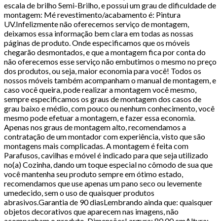
escala de brilho Semi-Brilho, e possui um grau de dificuldade de
montagem: Mé revestimento/acabamento é: Pintura
UV.Infelizmente não oferecemos serviço de montagem,
deixamos essa informação bem clara em todas as nossas
páginas de produto. Onde especificamos que os móveis
chegarão desmontados, e que a montagem fica por conta do
não oferecemos esse serviço não embutimos o mesmo no preço
dos produtos, ou seja, maior economia para você! Todos os
nossos móveis também acompanham o manual de montagem, e
caso você queira, pode realizar a montagem você mesmo,
sempre especificamos os graus de montagem dos casos de
grau baixo e médio, com pouco ou nenhum conhecimento, você
mesmo pode efetuar a montagem, e fazer essa economia.
Apenas nos graus de montagem alto, recomendamos a
contratação de um montador com experiência, visto que são
montagens mais complicadas. A montagem é feita com
Parafusos, cavilhas e móvel é indicado para que seja utilizado
no(a) Cozinha, dando um toque especial no cômodo de sua que
você mantenha seu produto sempre em ótimo estado,
recomendamos que use apenas um pano seco ou levemente
umedecido, sem o uso de quaisquer produtos
abrasivos.Garantia de 90 diasLembrando ainda que: quaisquer
objetos decorativos que aparecem nas imagens, não
acompanham o produto. DimensõesLargura: 80,00 cmAltura: