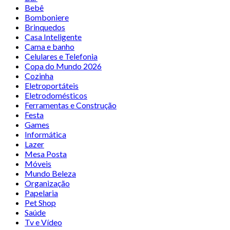
Bebê
Bomboniere
Brinquedos
Casa Inteligente
Cama e banho
Celulares e Telefonia
Copa do Mundo 2026
Cozinha
Eletroportáteis
Eletrodomésticos
Ferramentas e Construção
Festa
Games
Informática
Lazer
Mesa Posta
Móveis
Mundo Beleza
Organização
Papelaria
Pet Shop
Saúde
Tv e Vídeo