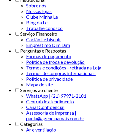
Sobre nós
Nossas lojas
Clube Minha Le
Blog da Le
Trabalhe conosco
Serviço Financeiro
Cartão Le biscuit
Empréstimo Dim Dim
Perguntas e Respostas
Formas de pagamento
Política de troca e devolução
Termos e condições - retirada na Loja
Termos de compras internacionais
Politica de privacidade
Mapa do site
Serviços ao cliente
WhatsApp | (21) 97971-2181
Central de atendimento
Canal Confidencial
Assessoria de Imprensa |
paula@agenciaamais.com.br
Categorias
Ar e ventilação