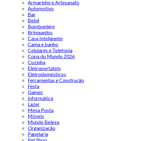
Armarinho e Artesanato
Automotivo
Bar
Bebê
Bomboniere
Brinquedos
Casa Inteligente
Cama e banho
Celulares e Telefonia
Copa do Mundo 2026
Cozinha
Eletroportáteis
Eletrodomésticos
Ferramentas e Construção
Festa
Games
Informática
Lazer
Mesa Posta
Móveis
Mundo Beleza
Organização
Papelaria
Pet Shop