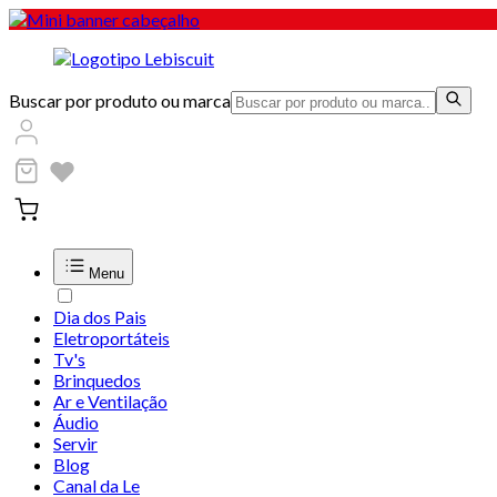
Buscar por produto ou marca
Menu
Dia dos Pais
Eletroportáteis
Tv's
Brinquedos
Ar e Ventilação
Áudio
Servir
Blog
Canal da Le