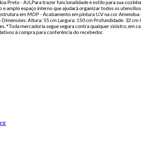
 Preto - AJLPara trazer funcionalidade e estilo para sua cozinha
o e amplo espaço interno que ajudará organizar todos os utensílio
 estrutura em MDP - Acabamento em pintura U.V na cor Amendoa Pre
 Dimensões: Altura: 55 cm Largura: 150 cm Profundidade: 32 cm
s. *Toda mercadoria segue segura contra qualquer sinistro, em c
lativos à compra para conferência do recebedor.
CE