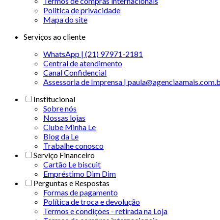
Termos de compras internacionais
Politica de privacidade
Mapa do site
Serviços ao cliente
WhatsApp | (21) 97971-2181
Central de atendimento
Canal Confidencial
Assessoria de Imprensa | paula@agenciaamais.com.
Institucional
Sobre nós
Nossas lojas
Clube Minha Le
Blog da Le
Trabalhe conosco
Serviço Financeiro
Cartão Le biscuit
Empréstimo Dim Dim
Perguntas e Respostas
Formas de pagamento
Política de troca e devolução
Termos e condições - retirada na Loja