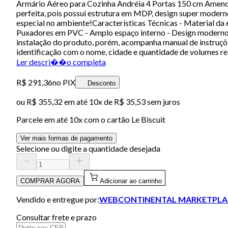
Armário Aéreo para Cozinha Andréia 4 Portas 150 cm Amendoa
perfeita, pois possui estrutura em MDP, design super modern
especial no ambiente!Características Técnicas - Material da
Puxadores em PVC - Amplo espaço interno - Design moderno
instalação do produto, porém, acompanha manual de instruçõe
identificação com o nome, cidade e quantidade de volumes re
Ler descri��o completa
R$ 291,36
no PIX
Desconto
ou
R$ 355,32
em até
10x de R$ 35,53 sem juros
Parcele em até
10
x com o cartão
Le Biscuit
Ver mais formas de pagamento
Selecione ou digite a quantidade desejada
COMPRAR AGORA
Adicionar ao carrinho
Vendido e entregue por:
WEBCONTINENTAL MARKETPLA
Consultar frete e prazo