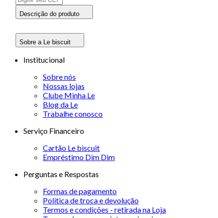
Descrição do produto
Sobre a Le biscuit
Institucional
Sobre nós
Nossas lojas
Clube Minha Le
Blog da Le
Trabalhe conosco
Serviço Financeiro
Cartão Le biscuit
Empréstimo Dim Dim
Perguntas e Respostas
Formas de pagamento
Política de troca e devolução
Termos e condições - retirada na Loja