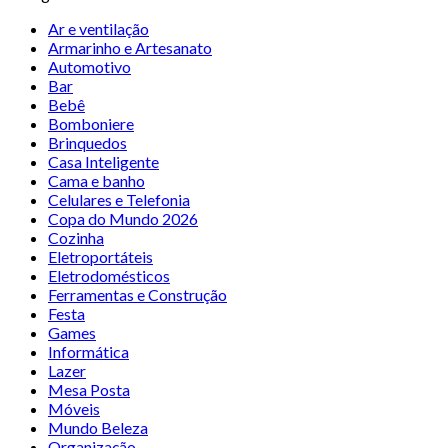
Ar e ventilação
Armarinho e Artesanato
Automotivo
Bar
Bebê
Bomboniere
Brinquedos
Casa Inteligente
Cama e banho
Celulares e Telefonia
Copa do Mundo 2026
Cozinha
Eletroportáteis
Eletrodomésticos
Ferramentas e Construção
Festa
Games
Informática
Lazer
Mesa Posta
Móveis
Mundo Beleza
Organização