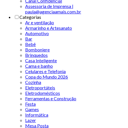
Canal Confidencial
Assessoria de Imprensa |
paula@agenciaamais.com.br
Categorias
Ar e ventilação
Armarinho e Artesanato
Automotivo
Bar
Bebê
Bomboniere
Brinquedos
Casa Inteligente
Cama e banho
Celulares e Telefonia
Copa do Mundo 2026
Cozinha
Eletroportáteis
Eletrodomésticos
Ferramentas e Construção
Festa
Games
Informática
Lazer
Mesa Posta