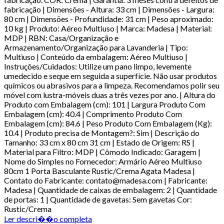
fabricação | Dimensões - Altura: 33 cm | Dimensões - Largura:
80 cm | Dimensões - Profundidade: 31 cm | Peso aproximado:
10 kg | Produto: Aéreo Multiuso | Marca: Madesa | Material:
MDP | RBN: Casa/Organização e
Armazenamento/Organização para Lavanderia | Tipo:
Multiuso | Conteúdo da embalagem: Aéreo Multiuso |
Instruções/Cuidados: Utilize um pano limpo, levemente
umedecido e seque em seguida a superfície. Não usar produtos
químicos ou abrasivos para a limpeza. Recomendamos polir seu
móvel com lustra-móveis duas a três vezes por ano. | Altura do
Produto com Embalagem (cm): 101 | Largura Produto Com
Embalagem (cm): 40.4 | Comprimento Produto Com
Embalagem (cm): 84.6 | Peso Produto Com Embalagem (Kg):
10.4 | Produto precisa de Montagem?: Sim | Descrição do
Tamanho: 33 cm x 80 cm 31 cm | Estado de Origem: RS |
Material para Filtro: MDP | Cômodo Indicado: Garagem |
Nome do Simples no Fornecedor: Armário Aéreo Multiuso
80cm 1 Porta Basculante Rustic/Crema Agata Madesa |
Contato do Fabricante: contato@madesa.com | Fabricante:
Madesa | Quantidade de caixas de embalagem: 2 | Quantidade
de portas: 1 | Quantidade de gavetas: Sem gavetas Cor:
Rustic/Crema
Ler descri��o completa