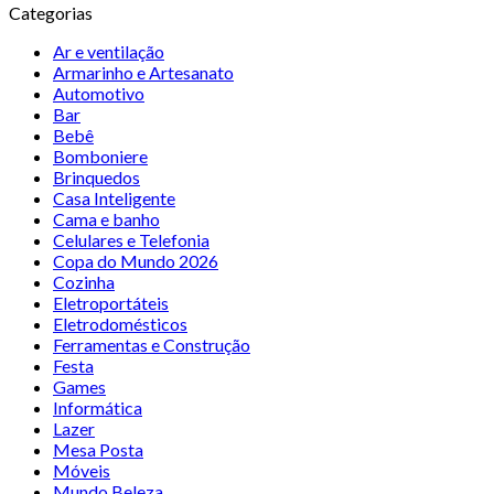
Categorias
Ar e ventilação
Armarinho e Artesanato
Automotivo
Bar
Bebê
Bomboniere
Brinquedos
Casa Inteligente
Cama e banho
Celulares e Telefonia
Copa do Mundo 2026
Cozinha
Eletroportáteis
Eletrodomésticos
Ferramentas e Construção
Festa
Games
Informática
Lazer
Mesa Posta
Móveis
Mundo Beleza