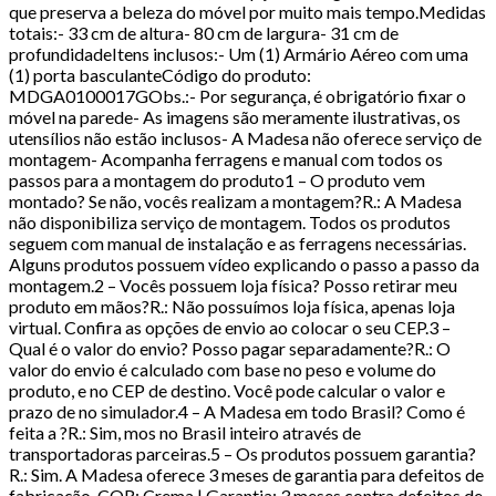
que preserva a beleza do móvel por muito mais tempo.Medidas
totais:- 33 cm de altura- 80 cm de largura- 31 cm de
profundidadeItens inclusos:- Um (1) Armário Aéreo com uma
(1) porta basculanteCódigo do produto:
MDGA0100017GObs.:- Por segurança, é obrigatório fixar o
móvel na parede- As imagens são meramente ilustrativas, os
utensílios não estão inclusos- A Madesa não oferece serviço de
montagem- Acompanha ferragens e manual com todos os
passos para a montagem do produto1 – O produto vem
montado? Se não, vocês realizam a montagem?R.: A Madesa
não disponibiliza serviço de montagem. Todos os produtos
seguem com manual de instalação e as ferragens necessárias.
Alguns produtos possuem vídeo explicando o passo a passo da
montagem.2 – Vocês possuem loja física? Posso retirar meu
produto em mãos?R.: Não possuímos loja física, apenas loja
virtual. Confira as opções de envio ao colocar o seu CEP.3 –
Qual é o valor do envio? Posso pagar separadamente?R.: O
valor do envio é calculado com base no peso e volume do
produto, e no CEP de destino. Você pode calcular o valor e
prazo de no simulador.4 – A Madesa em todo Brasil? Como é
feita a ?R.: Sim, mos no Brasil inteiro através de
transportadoras parceiras.5 – Os produtos possuem garantia?
R.: Sim. A Madesa oferece 3 meses de garantia para defeitos de
fabricação. COR: Crema | Garantia: 3 meses contra defeitos de