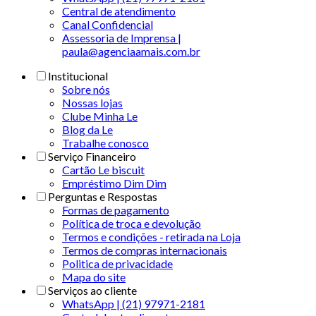
Central de atendimento
Canal Confidencial
Assessoria de Imprensa |
paula@agenciaamais.com.br
Institucional
Sobre nós
Nossas lojas
Clube Minha Le
Blog da Le
Trabalhe conosco
Serviço Financeiro
Cartão Le biscuit
Empréstimo Dim Dim
Perguntas e Respostas
Formas de pagamento
Política de troca e devolução
Termos e condições - retirada na Loja
Termos de compras internacionais
Politica de privacidade
Mapa do site
Serviços ao cliente
WhatsApp | (21) 97971-2181