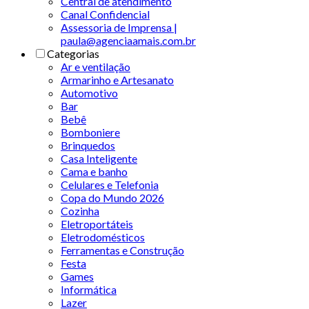
Central de atendimento
Canal Confidencial
Assessoria de Imprensa |
paula@agenciaamais.com.br
Categorias
Ar e ventilação
Armarinho e Artesanato
Automotivo
Bar
Bebê
Bomboniere
Brinquedos
Casa Inteligente
Cama e banho
Celulares e Telefonia
Copa do Mundo 2026
Cozinha
Eletroportáteis
Eletrodomésticos
Ferramentas e Construção
Festa
Games
Informática
Lazer