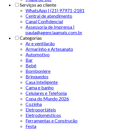
Serviços ao cliente
WhatsApp | (21) 97971-2181
Central de atendimento
Canal Confidencial
Assessoria de Imprensa |
paula@agenciaamais.com.br
Categorias
Ar e ventilação
Armarinho e Artesanato
Automotivo
Bar
Bebê
Bomboniere
Brinquedos
Casa Inteligente
Cama e banho
Celulares e Telefonia
Copa do Mundo 2026
Cozinha
Eletroportáteis
Eletrodomésticos
Ferramentas e Construção
Festa