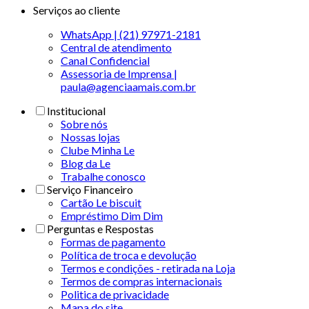
Serviços ao cliente
WhatsApp | (21) 97971-2181
Central de atendimento
Canal Confidencial
Assessoria de Imprensa |
paula@agenciaamais.com.br
Institucional
Sobre nós
Nossas lojas
Clube Minha Le
Blog da Le
Trabalhe conosco
Serviço Financeiro
Cartão Le biscuit
Empréstimo Dim Dim
Perguntas e Respostas
Formas de pagamento
Política de troca e devolução
Termos e condições - retirada na Loja
Termos de compras internacionais
Politica de privacidade
Mapa do site