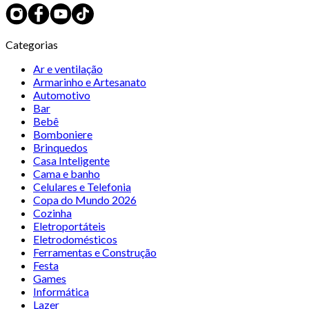
Categorias
Ar e ventilação
Armarinho e Artesanato
Automotivo
Bar
Bebê
Bomboniere
Brinquedos
Casa Inteligente
Cama e banho
Celulares e Telefonia
Copa do Mundo 2026
Cozinha
Eletroportáteis
Eletrodomésticos
Ferramentas e Construção
Festa
Games
Informática
Lazer