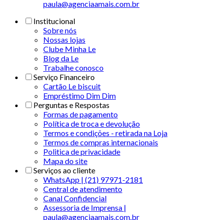
paula@agenciaamais.com.br
Institucional
Sobre nós
Nossas lojas
Clube Minha Le
Blog da Le
Trabalhe conosco
Serviço Financeiro
Cartão Le biscuit
Empréstimo Dim Dim
Perguntas e Respostas
Formas de pagamento
Política de troca e devolução
Termos e condições - retirada na Loja
Termos de compras internacionais
Politica de privacidade
Mapa do site
Serviços ao cliente
WhatsApp | (21) 97971-2181
Central de atendimento
Canal Confidencial
Assessoria de Imprensa |
paula@agenciaamais.com.br