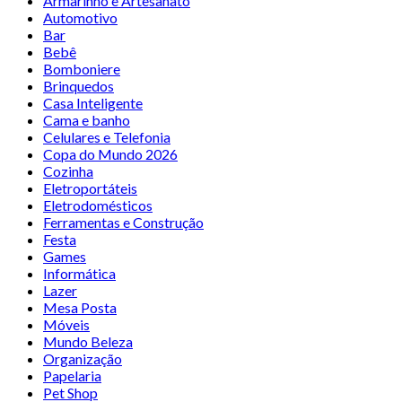
Armarinho e Artesanato
Automotivo
Bar
Bebê
Bomboniere
Brinquedos
Casa Inteligente
Cama e banho
Celulares e Telefonia
Copa do Mundo 2026
Cozinha
Eletroportáteis
Eletrodomésticos
Ferramentas e Construção
Festa
Games
Informática
Lazer
Mesa Posta
Móveis
Mundo Beleza
Organização
Papelaria
Pet Shop