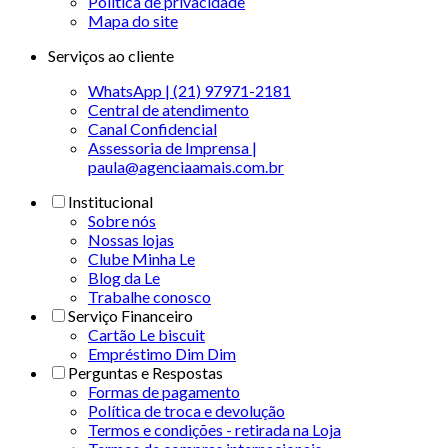
Politica de privacidade
Mapa do site
Serviços ao cliente
WhatsApp | (21) 97971-2181
Central de atendimento
Canal Confidencial
Assessoria de Imprensa |
paula@agenciaamais.com.br
Institucional
Sobre nós
Nossas lojas
Clube Minha Le
Blog da Le
Trabalhe conosco
Serviço Financeiro
Cartão Le biscuit
Empréstimo Dim Dim
Perguntas e Respostas
Formas de pagamento
Política de troca e devolução
Termos e condições - retirada na Loja