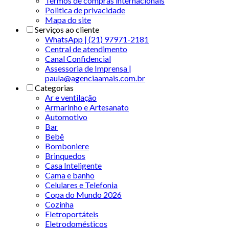
Termos de compras internacionais
Politica de privacidade
Mapa do site
Serviços ao cliente
WhatsApp | (21) 97971-2181
Central de atendimento
Canal Confidencial
Assessoria de Imprensa |
paula@agenciaamais.com.br
Categorias
Ar e ventilação
Armarinho e Artesanato
Automotivo
Bar
Bebê
Bomboniere
Brinquedos
Casa Inteligente
Cama e banho
Celulares e Telefonia
Copa do Mundo 2026
Cozinha
Eletroportáteis
Eletrodomésticos