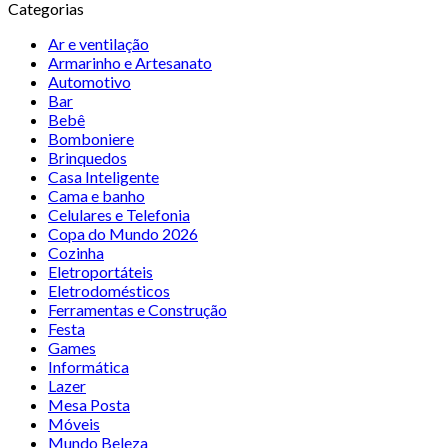
Categorias
Ar e ventilação
Armarinho e Artesanato
Automotivo
Bar
Bebê
Bomboniere
Brinquedos
Casa Inteligente
Cama e banho
Celulares e Telefonia
Copa do Mundo 2026
Cozinha
Eletroportáteis
Eletrodomésticos
Ferramentas e Construção
Festa
Games
Informática
Lazer
Mesa Posta
Móveis
Mundo Beleza