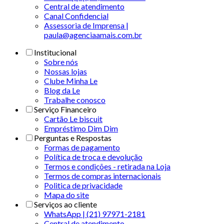
Central de atendimento
Canal Confidencial
Assessoria de Imprensa |
paula@agenciaamais.com.br
Institucional
Sobre nós
Nossas lojas
Clube Minha Le
Blog da Le
Trabalhe conosco
Serviço Financeiro
Cartão Le biscuit
Empréstimo Dim Dim
Perguntas e Respostas
Formas de pagamento
Política de troca e devolução
Termos e condições - retirada na Loja
Termos de compras internacionais
Politica de privacidade
Mapa do site
Serviços ao cliente
WhatsApp | (21) 97971-2181
Central de atendimento