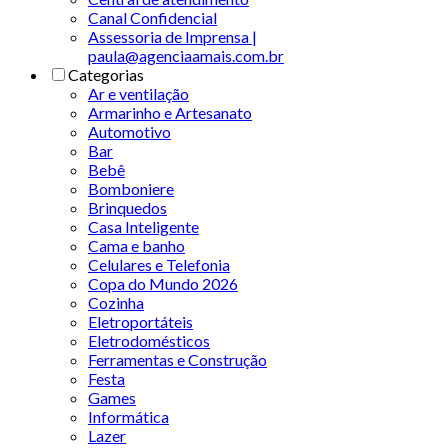
Canal Confidencial
Assessoria de Imprensa |
paula@agenciaamais.com.br
Categorias
Ar e ventilação
Armarinho e Artesanato
Automotivo
Bar
Bebê
Bomboniere
Brinquedos
Casa Inteligente
Cama e banho
Celulares e Telefonia
Copa do Mundo 2026
Cozinha
Eletroportáteis
Eletrodomésticos
Ferramentas e Construção
Festa
Games
Informática
Lazer