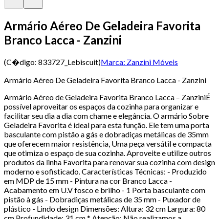
Armário Aéreo De Geladeira Favorita
Branco Lacca - Zanzini
(C�digo:
833727_Lebiscuit
)
Marca:
Zanzini Móveis
Armário Aéreo De Geladeira Favorita Branco Lacca - Zanzini
Armário Aéreo de Geladeira Favorita Branco Lacca – ZanziniÉ
possível aproveitar os espaços da cozinha para organizar e
facilitar seu dia a dia com chame e elegância. O armário Sobre
Geladeira Favorita é ideal para esta função. Ele tem uma porta
basculante com pistão a gás e dobradiças metálicas de 35mm
que oferecem maior resistência, Uma peça versátil e compacta
que otimiza o espaço de sua cozinha. Aproveite e utilize outros
produtos da linha Favorita para renovar sua cozinha com design
moderno e sofisticado. Características Técnicas: - Produzido
em MDP de 15 mm - Pintura na cor Branco Lacca -
Acabamento em U.V fosco e brilho - 1 Porta basculante com
pistão à gás - Dobradiças metálicas de 35 mm - Puxador de
plástico - Lindo design Dimensões: Altura: 32 cm Largura: 80
cm Profundidade: 31 cm * Atenção: Não realizamos a