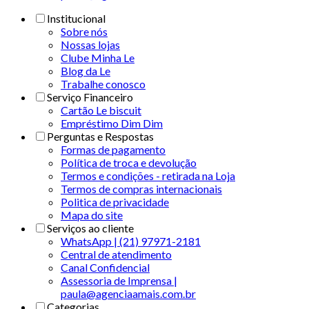
Institucional
Sobre nós
Nossas lojas
Clube Minha Le
Blog da Le
Trabalhe conosco
Serviço Financeiro
Cartão Le biscuit
Empréstimo Dim Dim
Perguntas e Respostas
Formas de pagamento
Política de troca e devolução
Termos e condições - retirada na Loja
Termos de compras internacionais
Politica de privacidade
Mapa do site
Serviços ao cliente
WhatsApp | (21) 97971-2181
Central de atendimento
Canal Confidencial
Assessoria de Imprensa |
paula@agenciaamais.com.br
Categorias