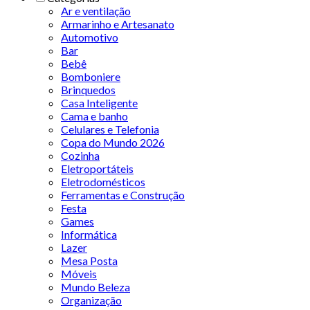
Ar e ventilação
Armarinho e Artesanato
Automotivo
Bar
Bebê
Bomboniere
Brinquedos
Casa Inteligente
Cama e banho
Celulares e Telefonia
Copa do Mundo 2026
Cozinha
Eletroportáteis
Eletrodomésticos
Ferramentas e Construção
Festa
Games
Informática
Lazer
Mesa Posta
Móveis
Mundo Beleza
Organização