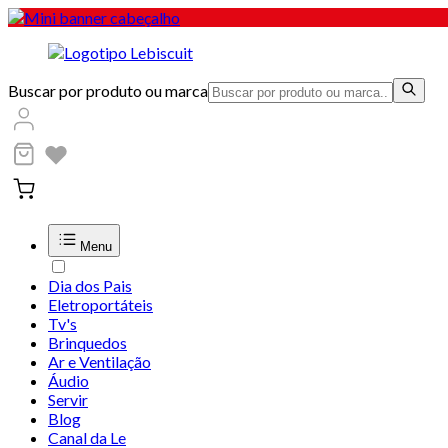
Buscar por produto ou marca
Menu
Dia dos Pais
Eletroportáteis
Tv's
Brinquedos
Ar e Ventilação
Áudio
Servir
Blog
Canal da Le