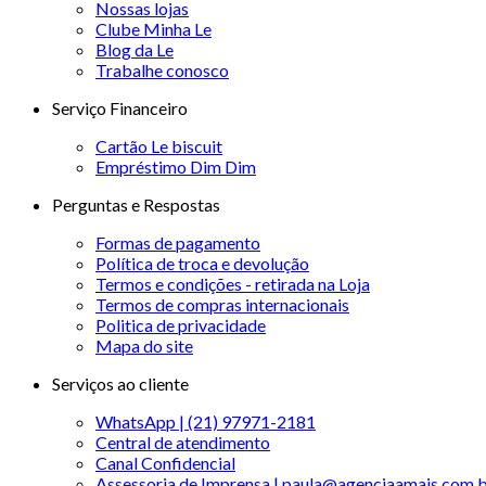
Nossas lojas
Clube Minha Le
Blog da Le
Trabalhe conosco
Serviço Financeiro
Cartão Le biscuit
Empréstimo Dim Dim
Perguntas e Respostas
Formas de pagamento
Política de troca e devolução
Termos e condições - retirada na Loja
Termos de compras internacionais
Politica de privacidade
Mapa do site
Serviços ao cliente
WhatsApp | (21) 97971-2181
Central de atendimento
Canal Confidencial
Assessoria de Imprensa | paula@agenciaamais.com.