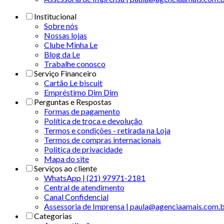
Institucional
Sobre nós
Nossas lojas
Clube Minha Le
Blog da Le
Trabalhe conosco
Serviço Financeiro
Cartão Le biscuit
Empréstimo Dim Dim
Perguntas e Respostas
Formas de pagamento
Política de troca e devolução
Termos e condições - retirada na Loja
Termos de compras internacionais
Politica de privacidade
Mapa do site
Serviços ao cliente
WhatsApp | (21) 97971-2181
Central de atendimento
Canal Confidencial
Assessoria de Imprensa | paula@agenciaamais.com.
Categorias