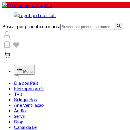
Buscar por produto ou marca
Menu
Dia dos Pais
Eletroportáteis
Tv's
Brinquedos
Ar e Ventilação
Áudio
Servir
Blog
Canal da Le