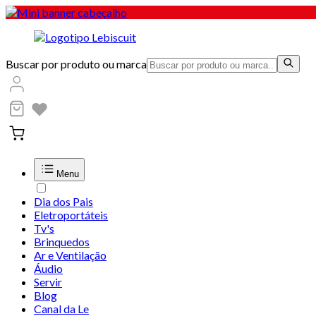
Buscar por produto ou marca
Menu
Dia dos Pais
Eletroportáteis
Tv's
Brinquedos
Ar e Ventilação
Áudio
Servir
Blog
Canal da Le