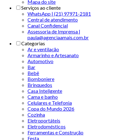
Mapa do site
Serviços ao cliente
WhatsApp | (21) 97971-2181
Central de atendimento
Canal Confidencial
Assessoria de Imprensa |
paula@agenciaamais.com.br
Categorias
Ar e ventilação
Armarinho e Artesanato
Automotivo
Bar
Bebê
Bomboniere
Brinquedos
Casa Inteligente
Cama e banho
Celulares e Telefonia
Copa do Mundo 2026
Cozinha
Eletroportáteis
Eletrodomésticos
Ferramentas e Construção
Festa