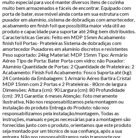
muito especial para você manter diversos itens de cozinha
muito bem armazenados e fáceis de encontrar. Equipado com
porta de bater, esse móvel ainda conta em sua estrutura com
puxador em alumínio, sistema de dobradiças com amortecedor,
acabamento em finish foil que possibilita maior vida útil ao
produto e capacidade para suportar até 24kg bem distribuídos.
Características Gerais: Feito em MDP 15mm Acabamento
finish foil Portas- Prateleiras Sistema de dobradiças com
amortecedor Puxadores em alumínio discretos e resistentes
Peso suportado: 24kg Material: MDP 15mm Tipo: Armário
Aéreo Tipo de Porta: Bater Porta com vidro: não Puxador:
Alumínio Quantidade de Portas: 2 Quantidade de Prateleiras: 2
Acabamento: Finish Foil Acabamento: Fosco Suporta até (kg):
24 Conteúdo da Embalagem: 1 Armário Aéreo Bartira Cristal
MDP 15mm com 2 Portas e 2 Prateleiras - 80cm de largura
Dimensões: Altura (cm): 90 Largura (cm): 80 Profundidade
(cm): 39,1 Garantia: 6 meses Atenção: Foto meramente
ilustrativa, Não nos responsabilizamos pela montagem ou
instalação do produto Entrega do Produto: não nos
responsabilizamos pela instalação/montagem, Todas as
instruções, manuais e peças necessárias para a montagem são
fornecidas junto com o produto, orientamos que este produto
seja montado por um técnico de sua confiança, após a sua
entrega, Não nos responsabilizamos pelo transporte por