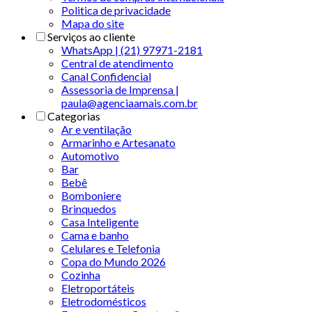
Politica de privacidade
Mapa do site
Serviços ao cliente
WhatsApp | (21) 97971-2181
Central de atendimento
Canal Confidencial
Assessoria de Imprensa |
paula@agenciaamais.com.br
Categorias
Ar e ventilação
Armarinho e Artesanato
Automotivo
Bar
Bebê
Bomboniere
Brinquedos
Casa Inteligente
Cama e banho
Celulares e Telefonia
Copa do Mundo 2026
Cozinha
Eletroportáteis
Eletrodomésticos