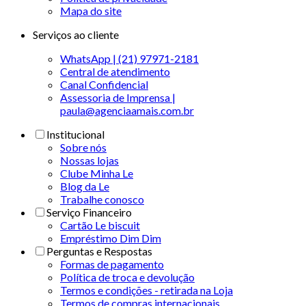
Mapa do site
Serviços ao cliente
WhatsApp | (21) 97971-2181
Central de atendimento
Canal Confidencial
Assessoria de Imprensa |
paula@agenciaamais.com.br
Institucional
Sobre nós
Nossas lojas
Clube Minha Le
Blog da Le
Trabalhe conosco
Serviço Financeiro
Cartão Le biscuit
Empréstimo Dim Dim
Perguntas e Respostas
Formas de pagamento
Política de troca e devolução
Termos e condições - retirada na Loja
Termos de compras internacionais