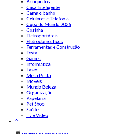
Brinquedos
Casa Inteligente
Cama e banho
Celulares e Telefonia
Copa do Mundo 2026
Cozinha
Eletroportáteis
Eletrodomésticos
Ferramentas e Construção
Festa
Games
Informática
Lazer
Mesa Posta
Móveis
Mundo Beleza
Organização
Papelaria
Pet Shop
Saúde
Tv e Vídeo
Política de privacidade