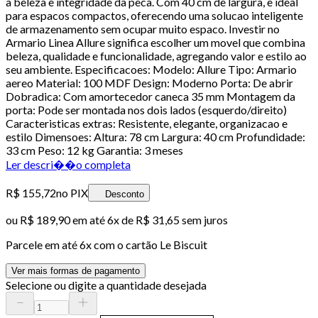
a beleza e integridade da peca. Com 40 cm de largura, e ideal
para espacos compactos, oferecendo uma solucao inteligente
de armazenamento sem ocupar muito espaco. Investir no
Armario Linea Allure significa escolher um movel que combina
beleza, qualidade e funcionalidade, agregando valor e estilo ao
seu ambiente. Especificacoes: Modelo: Allure Tipo: Armario
aereo Material: 100 MDF Design: Moderno Porta: De abrir
Dobradica: Com amortecedor caneca 35 mm Montagem da
porta: Pode ser montada nos dois lados (esquerdo/direito)
Caracteristicas extras: Resistente, elegante, organizacao e
estilo Dimensoes: Altura: 78 cm Largura: 40 cm Profundidade:
33 cm Peso: 12 kg Garantia: 3 meses
Ler descri��o completa
R$ 155,72
no PIX
Desconto
ou
R$ 189,90
em até
6x de R$ 31,65 sem juros
Parcele em até
6
x com o cartão
Le Biscuit
Ver mais formas de pagamento
Selecione ou digite a quantidade desejada