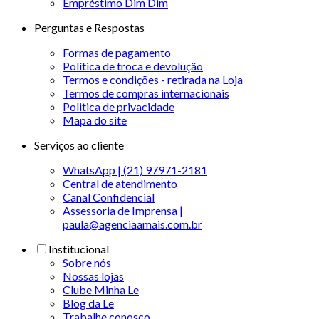
Empréstimo Dim Dim
Perguntas e Respostas
Formas de pagamento
Política de troca e devolução
Termos e condições - retirada na Loja
Termos de compras internacionais
Politica de privacidade
Mapa do site
Serviços ao cliente
WhatsApp | (21) 97971-2181
Central de atendimento
Canal Confidencial
Assessoria de Imprensa |
paula@agenciaamais.com.br
Institucional
Sobre nós
Nossas lojas
Clube Minha Le
Blog da Le
Trabalhe conosco