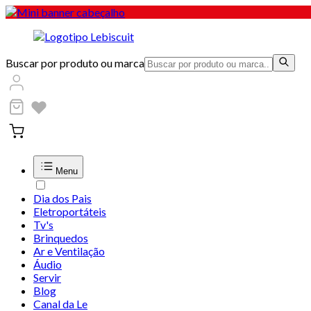
Buscar por produto ou marca
Menu
Dia dos Pais
Eletroportáteis
Tv's
Brinquedos
Ar e Ventilação
Áudio
Servir
Blog
Canal da Le