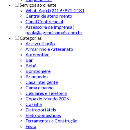
Serviços ao cliente
WhatsApp | (21) 97971-2181
Central de atendimento
Canal Confidencial
Assessoria de Imprensa |
paula@agenciaamais.com.br
Categorias
Ar e ventilação
Armarinho e Artesanato
Automotivo
Bar
Bebê
Bomboniere
Brinquedos
Casa Inteligente
Cama e banho
Celulares e Telefonia
Copa do Mundo 2026
Cozinha
Eletroportáteis
Eletrodomésticos
Ferramentas e Construção
Festa