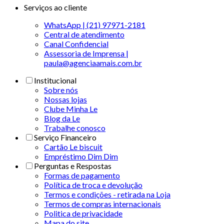
Serviços ao cliente
WhatsApp | (21) 97971-2181
Central de atendimento
Canal Confidencial
Assessoria de Imprensa |
paula@agenciaamais.com.br
Institucional
Sobre nós
Nossas lojas
Clube Minha Le
Blog da Le
Trabalhe conosco
Serviço Financeiro
Cartão Le biscuit
Empréstimo Dim Dim
Perguntas e Respostas
Formas de pagamento
Política de troca e devolução
Termos e condições - retirada na Loja
Termos de compras internacionais
Politica de privacidade
Mapa do site