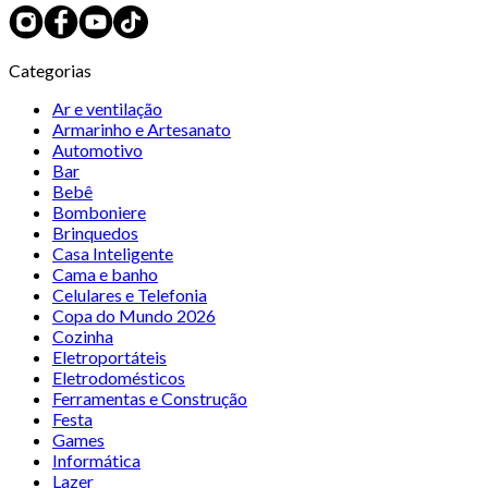
Categorias
Ar e ventilação
Armarinho e Artesanato
Automotivo
Bar
Bebê
Bomboniere
Brinquedos
Casa Inteligente
Cama e banho
Celulares e Telefonia
Copa do Mundo 2026
Cozinha
Eletroportáteis
Eletrodomésticos
Ferramentas e Construção
Festa
Games
Informática
Lazer