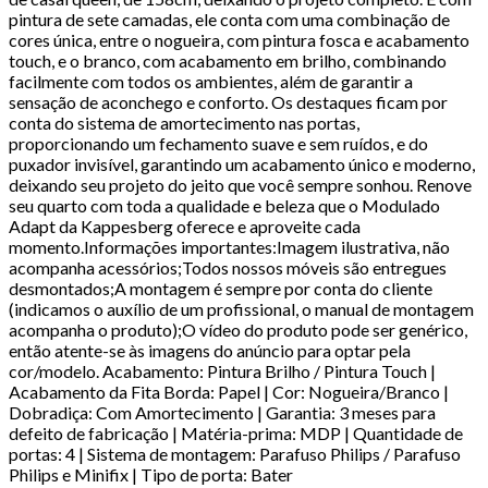
pintura de sete camadas, ele conta com uma combinação de
cores única, entre o nogueira, com pintura fosca e acabamento
touch, e o branco, com acabamento em brilho, combinando
facilmente com todos os ambientes, além de garantir a
sensação de aconchego e conforto. Os destaques ficam por
conta do sistema de amortecimento nas portas,
proporcionando um fechamento suave e sem ruídos, e do
puxador invisível, garantindo um acabamento único e moderno,
deixando seu projeto do jeito que você sempre sonhou. Renove
seu quarto com toda a qualidade e beleza que o Modulado
Adapt da Kappesberg oferece e aproveite cada
momento.Informações importantes:Imagem ilustrativa, não
acompanha acessórios;Todos nossos móveis são entregues
desmontados;A montagem é sempre por conta do cliente
(indicamos o auxílio de um profissional, o manual de montagem
acompanha o produto);O vídeo do produto pode ser genérico,
então atente-se às imagens do anúncio para optar pela
cor/modelo. Acabamento: Pintura Brilho / Pintura Touch |
Acabamento da Fita Borda: Papel | Cor: Nogueira/Branco |
Dobradiça: Com Amortecimento | Garantia: 3 meses para
defeito de fabricação | Matéria-prima: MDP | Quantidade de
portas: 4 | Sistema de montagem: Parafuso Philips / Parafuso
Philips e Minifix | Tipo de porta: Bater