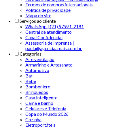
Termos de compras internacionais
Politica de privacidade
Mapa do site
Serviços ao cliente
WhatsApp | (21) 97971-2181
Central de atendimento
Canal Confidencial
Assessoria de Imprensa |
paula@agenciaamais.com.br
Categorias
Ar e ventilação
Armarinho e Artesanato
Automotivo
Bar
Bebê
Bomboniere
Brinquedos
Casa Inteligente
Cama e banho
Celulares e Telefonia
Copa do Mundo 2026
Cozinha
Eletroportáteis