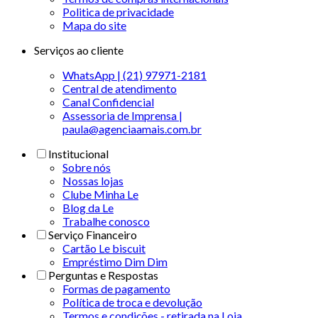
Politica de privacidade
Mapa do site
Serviços ao cliente
WhatsApp | (21) 97971-2181
Central de atendimento
Canal Confidencial
Assessoria de Imprensa |
paula@agenciaamais.com.br
Institucional
Sobre nós
Nossas lojas
Clube Minha Le
Blog da Le
Trabalhe conosco
Serviço Financeiro
Cartão Le biscuit
Empréstimo Dim Dim
Perguntas e Respostas
Formas de pagamento
Política de troca e devolução
Termos e condições - retirada na Loja