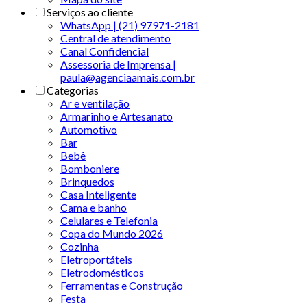
Serviços ao cliente
WhatsApp | (21) 97971-2181
Central de atendimento
Canal Confidencial
Assessoria de Imprensa |
paula@agenciaamais.com.br
Categorias
Ar e ventilação
Armarinho e Artesanato
Automotivo
Bar
Bebê
Bomboniere
Brinquedos
Casa Inteligente
Cama e banho
Celulares e Telefonia
Copa do Mundo 2026
Cozinha
Eletroportáteis
Eletrodomésticos
Ferramentas e Construção
Festa