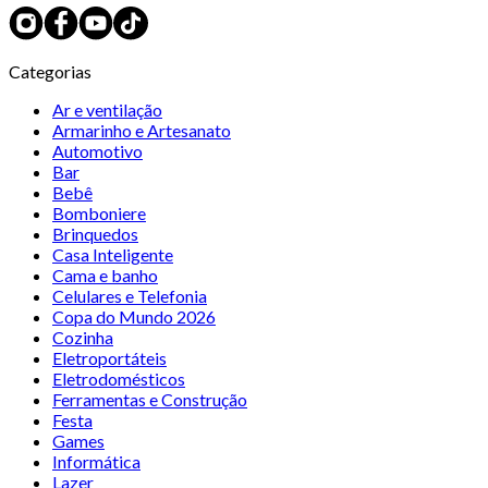
Categorias
Ar e ventilação
Armarinho e Artesanato
Automotivo
Bar
Bebê
Bomboniere
Brinquedos
Casa Inteligente
Cama e banho
Celulares e Telefonia
Copa do Mundo 2026
Cozinha
Eletroportáteis
Eletrodomésticos
Ferramentas e Construção
Festa
Games
Informática
Lazer