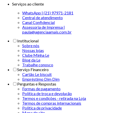
Serviços ao cliente
WhatsApp | (21) 97971-2181
Central de atendimento
Canal Confidencial
Assessoria de Imprensa |
paula@agenciaamais.com.br
Institucional
Sobre nós
Nossas lojas
Clube Minha Le
Blog da Le
Trabalhe conosco
Serviço Financeiro
Cartão Le biscuit
Empréstimo Dim Dim
Perguntas e Respostas
Formas de pagamento
Política de troca e devolução
Termos e condições - retirada na Loja
Termos de compras internacionais
Politica de privacidade
Mapa do site