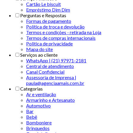
Cartão Le biscuit
Empréstimo Dim Dim
Perguntas e Respostas
Formas de pagamento
Política de troca e devolução
Termos e condições - retirada na Loja
Termos de compras internacionais
Politica de privacidade
Mapa do site
Serviços ao cliente
WhatsApp | (21) 97971-2181
Central de atendimento
Canal Confidencial
Assessoria de Imprensa |
paula@agenciaamais.com.br
Categorias
Ar e ventilação
Armarinho e Artesanato
Automotivo
Bar
Bebê
Bomboniere
Brinquedos