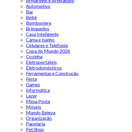
Armarinho e Artesanato
Automotivo
Bar
Bebê
Bomboniere
Brinquedos
Casa Inteligente
Cama e banho
Celulares e Telefonia
Copa do Mundo 2026
Cozinha
Eletroportáteis
Eletrodomésticos
Ferramentas e Construção
Festa
Games
Informática
Lazer
Mesa Posta
Móveis
Mundo Beleza
Organização
Papelaria
Pet Shop