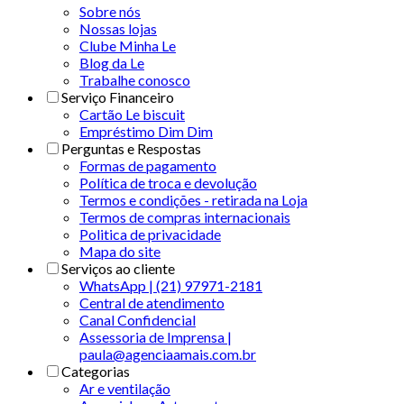
Sobre nós
Nossas lojas
Clube Minha Le
Blog da Le
Trabalhe conosco
Serviço Financeiro
Cartão Le biscuit
Empréstimo Dim Dim
Perguntas e Respostas
Formas de pagamento
Política de troca e devolução
Termos e condições - retirada na Loja
Termos de compras internacionais
Politica de privacidade
Mapa do site
Serviços ao cliente
WhatsApp | (21) 97971-2181
Central de atendimento
Canal Confidencial
Assessoria de Imprensa |
paula@agenciaamais.com.br
Categorias
Ar e ventilação