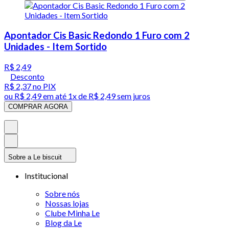
Apontador Cis Basic Redondo 1 Furo com 2
Unidades - Item Sortido
R$ 2,49
Desconto
R$ 2,37
no PIX
ou
R$ 2,49
em até 1x de
R$ 2,49
sem juros
COMPRAR AGORA
Sobre a Le biscuit
Institucional
Sobre nós
Nossas lojas
Clube Minha Le
Blog da Le