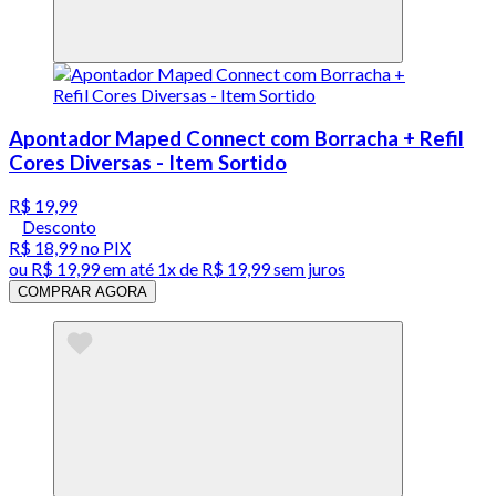
Apontador Maped Connect com Borracha + Refil
Cores Diversas - Item Sortido
R$ 19,99
Desconto
R$ 18,99
no PIX
ou
R$ 19,99
em até 1x de
R$ 19,99
sem juros
COMPRAR AGORA