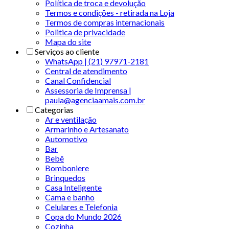
Política de troca e devolução
Termos e condições - retirada na Loja
Termos de compras internacionais
Politica de privacidade
Mapa do site
Serviços ao cliente
WhatsApp | (21) 97971-2181
Central de atendimento
Canal Confidencial
Assessoria de Imprensa |
paula@agenciaamais.com.br
Categorias
Ar e ventilação
Armarinho e Artesanato
Automotivo
Bar
Bebê
Bomboniere
Brinquedos
Casa Inteligente
Cama e banho
Celulares e Telefonia
Copa do Mundo 2026
Cozinha