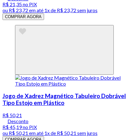
R$ 21,35
no PIX
ou
R$ 23,72
em até 1x de
R$ 23,72
sem juros
COMPRAR AGORA
Jogo de Xadrez Magnético Tabuleiro Dobrável
Tipo Estojo em Plástico
R$ 50,21
Desconto
R$ 45,19
no PIX
ou
R$ 50,21
em até 1x de
R$ 50,21
sem juros
COMPRAR AGORA