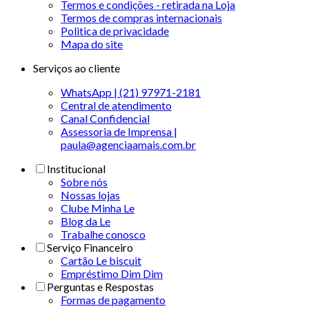
Termos e condições - retirada na Loja
Termos de compras internacionais
Politica de privacidade
Mapa do site
Serviços ao cliente
WhatsApp | (21) 97971-2181
Central de atendimento
Canal Confidencial
Assessoria de Imprensa |
paula@agenciaamais.com.br
Institucional
Sobre nós
Nossas lojas
Clube Minha Le
Blog da Le
Trabalhe conosco
Serviço Financeiro
Cartão Le biscuit
Empréstimo Dim Dim
Perguntas e Respostas
Formas de pagamento