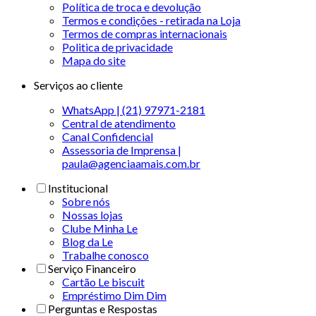
Política de troca e devolução
Termos e condições - retirada na Loja
Termos de compras internacionais
Politica de privacidade
Mapa do site
Serviços ao cliente
WhatsApp | (21) 97971-2181
Central de atendimento
Canal Confidencial
Assessoria de Imprensa |
paula@agenciaamais.com.br
Institucional
Sobre nós
Nossas lojas
Clube Minha Le
Blog da Le
Trabalhe conosco
Serviço Financeiro
Cartão Le biscuit
Empréstimo Dim Dim
Perguntas e Respostas