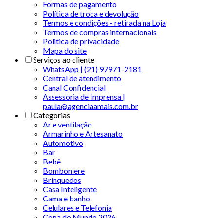
Formas de pagamento
Política de troca e devolução
Termos e condições - retirada na Loja
Termos de compras internacionais
Politica de privacidade
Mapa do site
Serviços ao cliente
WhatsApp | (21) 97971-2181
Central de atendimento
Canal Confidencial
Assessoria de Imprensa |
paula@agenciaamais.com.br
Categorias
Ar e ventilação
Armarinho e Artesanato
Automotivo
Bar
Bebê
Bomboniere
Brinquedos
Casa Inteligente
Cama e banho
Celulares e Telefonia
Copa do Mundo 2026