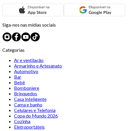
Siga-nos nas mídias sociais
Categorias
Ar e ventilação
Armarinho e Artesanato
Automotivo
Bar
Bebê
Bomboniere
Brinquedos
Casa Inteligente
Cama e banho
Celulares e Telefonia
Copa do Mundo 2026
Cozinha
Eletroportáteis