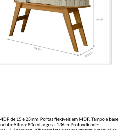
 MDP de 15 e 25mm, Portas flexíveis em MDF, Tampo e base
 produto:Altura: 80cmLargura: 136cmProfundidade:
sos:- 1 Aparador- Kit completo para montagem e manual de