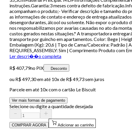
instruções.Garantia:3 meses contra defeito de fabricação.In
acompanham o produto;- Verificar descrição e tamanho do pr
as informações de contato e endereço de entrega atualizados
desengordurantes, álcool ou solvente. Não expor o produto d
nos responsabilizamos por avarias causadas no ato da mont
custos gerados nestas situações.* A transportadora entregar
transporte por guincho em apartamentos. Color: Bege | Heigh
Embalagem (Kg): 20,6 | Tipo de Cama/Cabeceira: Padrão | A
REQUIRES_ASSEMBLY: Sim | Comprimento Produto com Embal
Ler descri��o completa
R$ 407,79
no PIX
Desconto
ou
R$ 497,30
em até
10x de R$ 49,73 sem juros
Parcele em até
10
x com o cartão
Le Biscuit
Ver mais formas de pagamento
Selecione ou digite a quantidade desejada
COMPRAR AGORA
Adicionar ao carrinho