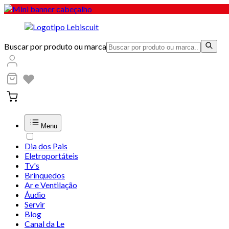
Buscar por produto ou marca
Menu
Dia dos Pais
Eletroportáteis
Tv's
Brinquedos
Ar e Ventilação
Áudio
Servir
Blog
Canal da Le