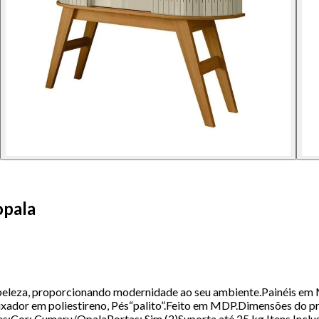
opala
 beleza, proporcionando modernidade ao seu ambiente.Painéis em
Puxador em poliestireno, Pés“palito”.Feito em MDP.Dimensões do
Cor: Cumaru/OpalaPortas: Sim (2)Suporta até 25 kg.Itens Inclu