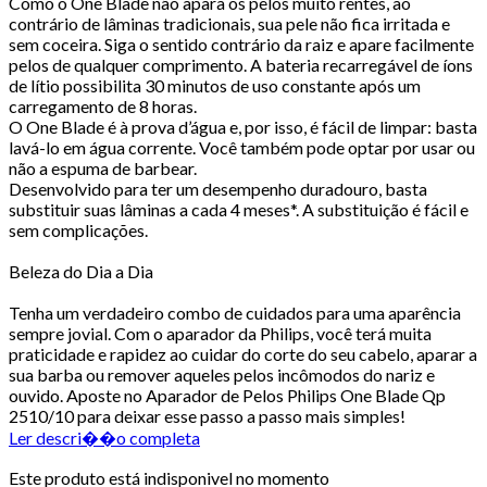
Como o One Blade não apara os pelos muito rentes, ao
contrário de lâminas tradicionais, sua pele não fica irritada e
sem coceira. Siga o sentido contrário da raiz e apare facilmente
pelos de qualquer comprimento. A bateria recarregável de íons
de lítio possibilita 30 minutos de uso constante após um
carregamento de 8 horas.
O One Blade é à prova d’água e, por isso, é fácil de limpar: basta
lavá-lo em água corrente. Você também pode optar por usar ou
não a espuma de barbear.
Desenvolvido para ter um desempenho duradouro, basta
substituir suas lâminas a cada 4 meses*. A substituição é fácil e
sem complicações.
Beleza do Dia a Dia
Tenha um verdadeiro combo de cuidados para uma aparência
sempre jovial. Com o aparador da Philips, você terá muita
praticidade e rapidez ao cuidar do corte do seu cabelo, aparar a
sua barba ou remover aqueles pelos incômodos do nariz e
ouvido. Aposte no Aparador de Pelos Philips One Blade Qp
2510/10 para deixar esse passo a passo mais simples!
Ler descri��o completa
Este produto está indisponivel no momento