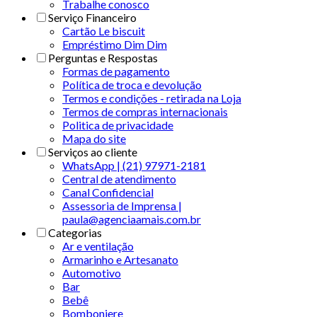
Trabalhe conosco
Serviço Financeiro
Cartão Le biscuit
Empréstimo Dim Dim
Perguntas e Respostas
Formas de pagamento
Política de troca e devolução
Termos e condições - retirada na Loja
Termos de compras internacionais
Politica de privacidade
Mapa do site
Serviços ao cliente
WhatsApp | (21) 97971-2181
Central de atendimento
Canal Confidencial
Assessoria de Imprensa |
paula@agenciaamais.com.br
Categorias
Ar e ventilação
Armarinho e Artesanato
Automotivo
Bar
Bebê
Bomboniere