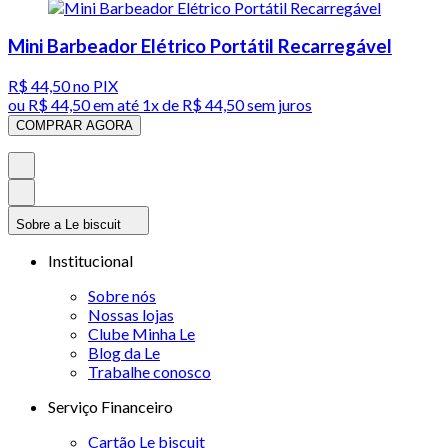
Mini Barbeador Elétrico Portátil Recarregável
R$ 44,50
no PIX
ou
R$ 44,50
em até 1x de
R$ 44,50
sem juros
COMPRAR AGORA
Sobre a Le biscuit
Institucional
Sobre nós
Nossas lojas
Clube Minha Le
Blog da Le
Trabalhe conosco
Serviço Financeiro
Cartão Le biscuit