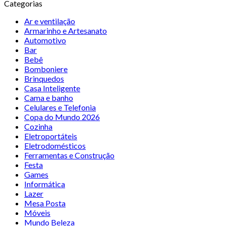
Categorias
Ar e ventilação
Armarinho e Artesanato
Automotivo
Bar
Bebê
Bomboniere
Brinquedos
Casa Inteligente
Cama e banho
Celulares e Telefonia
Copa do Mundo 2026
Cozinha
Eletroportáteis
Eletrodomésticos
Ferramentas e Construção
Festa
Games
Informática
Lazer
Mesa Posta
Móveis
Mundo Beleza