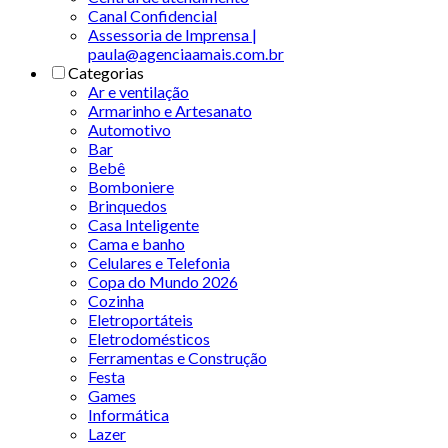
Canal Confidencial
Assessoria de Imprensa |
paula@agenciaamais.com.br
Categorias
Ar e ventilação
Armarinho e Artesanato
Automotivo
Bar
Bebê
Bomboniere
Brinquedos
Casa Inteligente
Cama e banho
Celulares e Telefonia
Copa do Mundo 2026
Cozinha
Eletroportáteis
Eletrodomésticos
Ferramentas e Construção
Festa
Games
Informática
Lazer