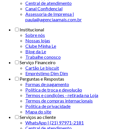
Central de atendimento
Canal Confidencial
Assessoria de Imprensa |
paula@agenciaamais.com.br
Institucional
Sobre nós
Nossas lojas
Clube Minha Le
Blog da Le
Trabalhe conosco
Serviço Financeiro
Cartão Le biscuit
Empréstimo Dim Dim
Perguntas e Respostas
Formas de pagamento
Política de troca e devolução
Termos e condições - retirada na Loja
Termos de compras internacionais
Politica de privacidade
Mapa do site
Serviços ao cliente
WhatsApp | (21) 97971-2181
Central de atendimento