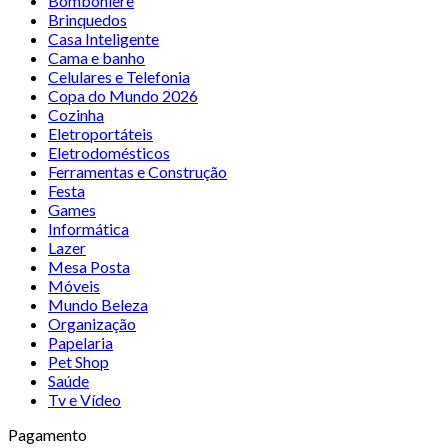
Bomboniere
Brinquedos
Casa Inteligente
Cama e banho
Celulares e Telefonia
Copa do Mundo 2026
Cozinha
Eletroportáteis
Eletrodomésticos
Ferramentas e Construção
Festa
Games
Informática
Lazer
Mesa Posta
Móveis
Mundo Beleza
Organização
Papelaria
Pet Shop
Saúde
Tv e Vídeo
Pagamento