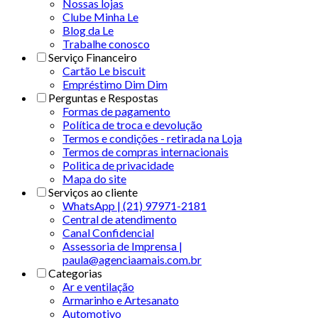
Nossas lojas
Clube Minha Le
Blog da Le
Trabalhe conosco
Serviço Financeiro
Cartão Le biscuit
Empréstimo Dim Dim
Perguntas e Respostas
Formas de pagamento
Política de troca e devolução
Termos e condições - retirada na Loja
Termos de compras internacionais
Politica de privacidade
Mapa do site
Serviços ao cliente
WhatsApp | (21) 97971-2181
Central de atendimento
Canal Confidencial
Assessoria de Imprensa |
paula@agenciaamais.com.br
Categorias
Ar e ventilação
Armarinho e Artesanato
Automotivo