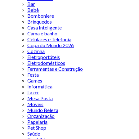
Bar
Bebê
Bomboniere
Brinquedos
Casa Inteligente
Cama e banho
Celulares e Telefonia
Copa do Mundo 2026
Cozinha
Eletroportáteis
Eletrodomésticos
Ferramentas e Construção
Festa
Games
Informática
Lazer
Mesa Posta
Móveis
Mundo Beleza
Organização
Papelaria
Pet Shop
Saúde