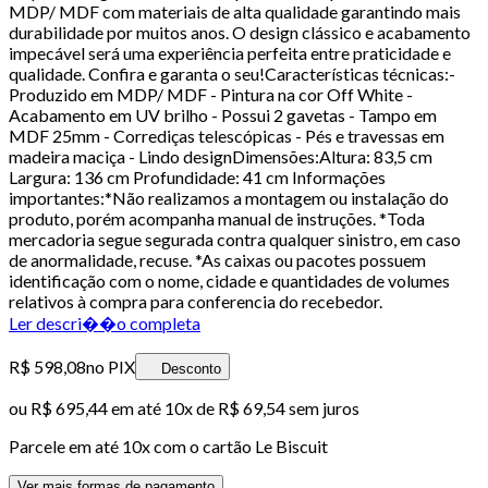
MDP/ MDF com materiais de alta qualidade garantindo mais
durabilidade por muitos anos. O design clássico e acabamento
impecável será uma experiência perfeita entre praticidade e
qualidade. Confira e garanta o seu!Características técnicas:-
Produzido em MDP/ MDF - Pintura na cor Off White -
Acabamento em UV brilho - Possui 2 gavetas - Tampo em
MDF 25mm - Corrediças telescópicas - Pés e travessas em
madeira maciça - Lindo designDimensões:Altura: 83,5 cm
Largura: 136 cm Profundidade: 41 cm Informações
importantes:*Não realizamos a montagem ou instalação do
produto, porém acompanha manual de instruções. *Toda
mercadoria segue segurada contra qualquer sinistro, em caso
de anormalidade, recuse. *As caixas ou pacotes possuem
identificação com o nome, cidade e quantidades de volumes
relativos à compra para conferencia do recebedor.
Ler descri��o completa
R$ 598,08
no PIX
Desconto
ou
R$ 695,44
em até
10x de R$ 69,54 sem juros
Parcele em até
10
x com o cartão
Le Biscuit
Ver mais formas de pagamento