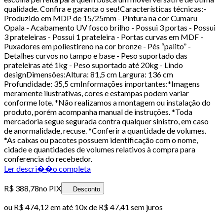
qualidade. Confira e garanta o seu!Características técnicas:-
Produzido em MDP de 15/25mm - Pintura na cor Cumaru
Opala - Acabamento UV fosco brilho - Possui 3 portas - Possui
3 prateleiras - Possui 1 prateleira - Portas curvas em MDF -
Puxadores em poliestireno na cor bronze - Pés “palito” -
Detalhes curvos no tampo e base - Peso suportado das
prateleiras até 1kg - Peso suportado até 20kg - Lindo
designDimensões:Altura: 81,5 cm Largura: 136 cm
Profundidade: 35,5 cmInformações importantes:*Imagens
meramente ilustrativas, cores e estampas podem variar
conforme lote. *Não realizamos a montagem ou instalação do
produto, porém acompanha manual de instruções. *Toda
mercadoria segue segurada contra qualquer sinistro, em caso
de anormalidade, recuse. *Conferir a quantidade de volumes.
*As caixas ou pacotes possuem identificação com o nome,
cidade e quantidades de volumes relativos à compra para
conferencia do recebedor.
Ler descri��o completa
R$ 388,78
no PIX
Desconto
ou
R$ 474,12
em até
10x de R$ 47,41 sem juros