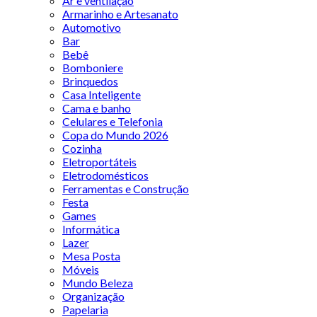
Ar e ventilação
Armarinho e Artesanato
Automotivo
Bar
Bebê
Bomboniere
Brinquedos
Casa Inteligente
Cama e banho
Celulares e Telefonia
Copa do Mundo 2026
Cozinha
Eletroportáteis
Eletrodomésticos
Ferramentas e Construção
Festa
Games
Informática
Lazer
Mesa Posta
Móveis
Mundo Beleza
Organização
Papelaria