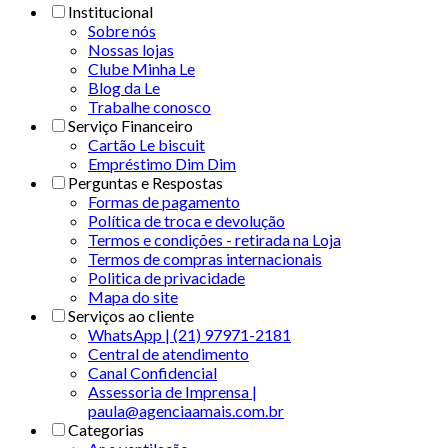
Institucional
Sobre nós
Nossas lojas
Clube Minha Le
Blog da Le
Trabalhe conosco
Serviço Financeiro
Cartão Le biscuit
Empréstimo Dim Dim
Perguntas e Respostas
Formas de pagamento
Política de troca e devolução
Termos e condições - retirada na Loja
Termos de compras internacionais
Politica de privacidade
Mapa do site
Serviços ao cliente
WhatsApp | (21) 97971-2181
Central de atendimento
Canal Confidencial
Assessoria de Imprensa |
paula@agenciaamais.com.br
Categorias