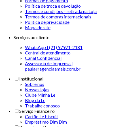
Formas de pagamento
Política de troca e devolução
Termos e condições - retirada na Loja
Termos de compras internacionais
Politica de privacidade
Mapa do site
Serviços ao cliente
WhatsApp | (21) 97971-2181
Central de atendimento
Canal Confidencial
Assessoria de Imprensa |
paula@agenciaamais.com.br
Institucional
Sobre nós
Nossas lojas
Clube Minha Le
Blog da Le
Trabalhe conosco
Serviço Financeiro
Cartão Le biscuit
Empréstimo Dim Dim