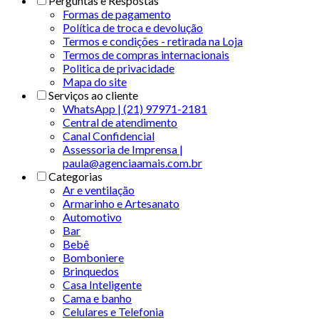
Perguntas e Respostas
Formas de pagamento
Política de troca e devolução
Termos e condições - retirada na Loja
Termos de compras internacionais
Politica de privacidade
Mapa do site
Serviços ao cliente
WhatsApp | (21) 97971-2181
Central de atendimento
Canal Confidencial
Assessoria de Imprensa |
paula@agenciaamais.com.br
Categorias
Ar e ventilação
Armarinho e Artesanato
Automotivo
Bar
Bebê
Bomboniere
Brinquedos
Casa Inteligente
Cama e banho
Celulares e Telefonia