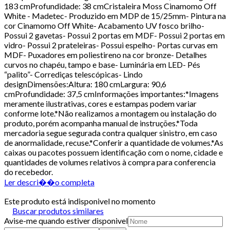
183 cmProfundidade: 38 cmCristaleira Moss Cinamomo Off
White - Madetec- Produzido em MDP de 15/25mm- Pintura na
cor Cinamomo Off White- Acabamento UV fosco brilho-
Possui 2 gavetas- Possui 2 portas em MDF- Possui 2 portas em
vidro- Possui 2 prateleiras- Possui espelho- Portas curvas em
MDF- Puxadores em poliestireno na cor bronze- Detalhes
curvos no chapéu, tampo e base- Luminária em LED- Pés
“palito”- Corrediças telescópicas- Lindo
designDimensões:Altura: 180 cmLargura: 90,6
cmProfundidade: 37,5 cmInformações importantes:*Imagens
meramente ilustrativas, cores e estampas podem variar
conforme lote.*Não realizamos a montagem ou instalação do
produto, porém acompanha manual de instruções.*Toda
mercadoria segue segurada contra qualquer sinistro, em caso
de anormalidade, recuse.*Conferir a quantidade de volumes.*As
caixas ou pacotes possuem identificação com o nome, cidade e
quantidades de volumes relativos à compra para conferencia
do recebedor.
Ler descri��o completa
Este produto está indisponivel no momento
Buscar produtos similares
Avise-me quando estiver disponivel