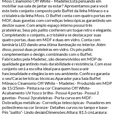
Moss Cinamomo Off White – MadetecEstá pensando em
mobiliar sua sala de jantar ou estar? Apresentamos para você
este belo conjunto composto pelo Buffet da linha Mônaco e a
cristaleira da linha Moss. O Buffet conta com quatro portas em
MDF, duas gavetas com corrediças telescópicas garantindo um
deslize suave. Com amplo espaço interno possui três
prateleiras. Seus pés palito conferem um toque retro e elegante.
Completando o conjunto, a cristaleira se destaca por suas
quatro portas, duas em MDF e duas em vidro. Conta com
luminária LED dando uma ótima iluminação no interior. Além
disso, possui duas prateleiras em vidro. Os pés palito
complementam o design, combinando com o Buffet.
Fabricados pela Madetec, são desenvolvidos em MDP de
qualidade garantindo mais durabilidade e resistência. Com esse
conjunto será a escolha ideal para quem busca unir
funcionalidade e elegância em seu ambiente. Confira e garanta
o seu!Características técnicas:Aparador para Sala Buffet
Mônaco Cinamomo Off White – Madetec- Produzido em MDP
de 15/25mm- Pintura na cor Cinamomo Off White-
Acabamento UV fosco brilho- Possui 4 portas- Possui 2
gavetas- Possui 3 prateleiras- Porta curva em MDF-
Dobradiças metálicas- Corrediças telescópicas- Puxadores em
poliestireno na cor bronze- Detalhes curvos no tampo e base-
Pés “palito”- Lindo designDimensões:Altura: 81,5 cmLargura: