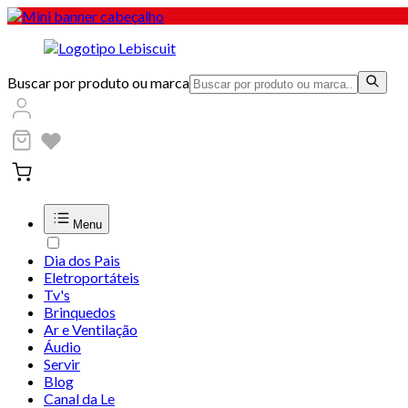
Buscar por produto ou marca
Menu
Dia dos Pais
Eletroportáteis
Tv's
Brinquedos
Ar e Ventilação
Áudio
Servir
Blog
Canal da Le