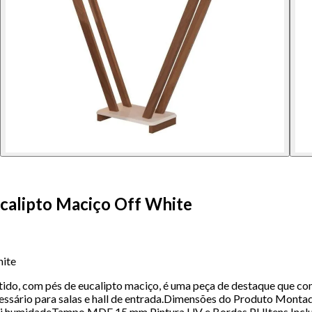
ucalipto Maciço Off White
hite
do, com pés de eucalipto maciço, é uma peça de destaque que com
ecessário para salas e hall de entrada.Dimensões do Produto Mont
nti humidadeTampo MDF 15 mm Pintura UV e Bordas PUItens Inclu