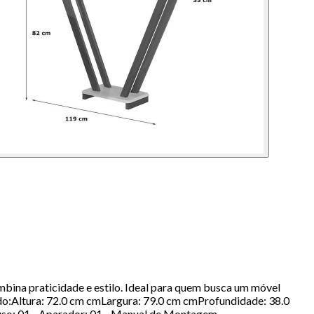
bina praticidade e estilo. Ideal para quem busca um móvel
ado:Altura: 72.0 cm cmLargura: 79.0 cm cmProfundidade: 38.0
so: 01 - Aparador; 01 - Manual de Montagem