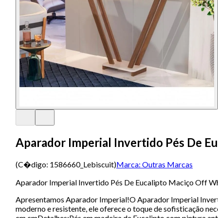
Aparador Imperial Invertido Pés De E
(C�digo:
1586660_Lebiscuit
)
Marca:
Outras Marcas
Aparador Imperial Invertido Pés De Eucalipto Maciço Off W
Apresentamos Aparador Imperial!O Aparador Imperial Inverti
moderno e resistente, ele oferece o toque de sofisticação n
cm cmDetalhes:Pés em madeira de Eucalipto com pintura a