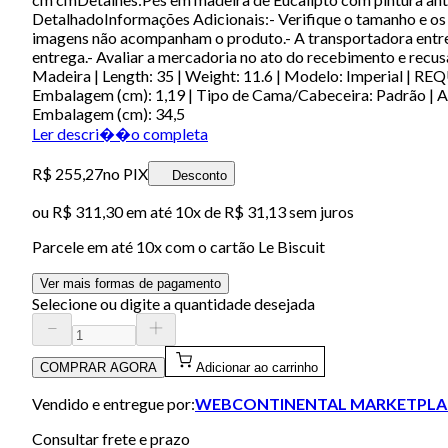
DetalhadoInformações Adicionais:- Verifique o tamanho e os 
imagens não acompanham o produto.- A transportadora entrega
entrega.- Avaliar a mercadoria no ato do recebimento e recusa
Madeira | Length: 35 | Weight: 11.6 | Modelo: Imperial |
Embalagem (cm): 1,19 | Tipo de Cama/Cabeceira: Padrão | A
Embalagem (cm): 34,5
Ler descri��o completa
R$ 255,27
no PIX
Desconto
ou
R$ 311,30
em até
10x de R$ 31,13 sem juros
Parcele em até
10
x com o cartão
Le Biscuit
Ver mais formas de pagamento
Selecione ou digite a quantidade desejada
COMPRAR AGORA
Adicionar ao carrinho
Vendido e entregue por:
WEBCONTINENTAL MARKETPLA
Consultar frete e prazo