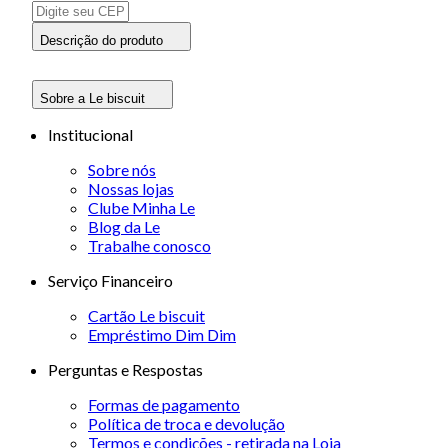
Descrição do produto
Sobre a Le biscuit
Institucional
Sobre nós
Nossas lojas
Clube Minha Le
Blog da Le
Trabalhe conosco
Serviço Financeiro
Cartão Le biscuit
Empréstimo Dim Dim
Perguntas e Respostas
Formas de pagamento
Política de troca e devolução
Termos e condições - retirada na Loja