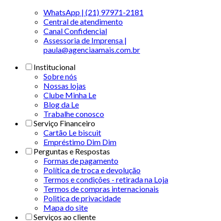
WhatsApp | (21) 97971-2181
Central de atendimento
Canal Confidencial
Assessoria de Imprensa |
paula@agenciaamais.com.br
Institucional
Sobre nós
Nossas lojas
Clube Minha Le
Blog da Le
Trabalhe conosco
Serviço Financeiro
Cartão Le biscuit
Empréstimo Dim Dim
Perguntas e Respostas
Formas de pagamento
Política de troca e devolução
Termos e condições - retirada na Loja
Termos de compras internacionais
Politica de privacidade
Mapa do site
Serviços ao cliente