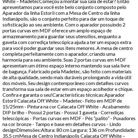
White – MadetecComeçou a montar sua sala de estar? Então
apresentamos para você este belo conjunto composto pelo
Aparador da linha Estoril com a Mesa de Centro da linha
Indianápolis, são o conjunto perfeito para dar um toque de
sofisticação ao seu ambiente. Com o aparador possuindo 2
portas curvas em MDF oferece um amplo espaço de
armazenamento para guardar seus utensílios, enquanto a
gaveta com corrediça telescópica ajuda a ter um espaço extra
para você poder guardar seus itens menores. A mesa de centro
completa perfeitamente com o aparador, criando uma
harmonia para seu ambiente. Suas 2 portas curvas em MDF
apresentam um ótimo espaço interno mantendo sua sala livre
de bagunça. Fabricado pela Madetec, são feito com materiais
de alta qualidade, sendo mais duráveis prolongando a vida útil
dos móveis. Seu design contemporâneo com detalhes curvos
transforma sua sala de estar em um espaço acolhedor e chique.
Confira e garanta o seu!Características técnicas:Aparador
Estoril Calacata Off White – Madetec- Feito em MDP de
15/25mm - Pintura na cor Calacata Off White - Acabamento
DIP brilho - Possui 2 portas - Possui 1 gaveta - Corrediças
telescópicas - Portas curvas em MDF - Pés “palito” - Puxadores
na cor bronze - Tampo e base em detalhes curvos - Lindo
designDimensões:Altura: 80 cm Largura: 136 cm Profundidade:
35,5 cmMesa de Centro Indianápolis Calacata Off White –