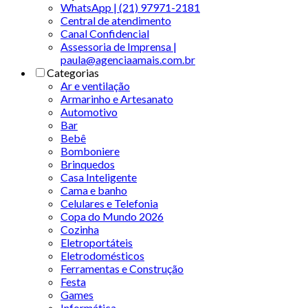
WhatsApp | (21) 97971-2181
Central de atendimento
Canal Confidencial
Assessoria de Imprensa |
paula@agenciaamais.com.br
Categorias
Ar e ventilação
Armarinho e Artesanato
Automotivo
Bar
Bebê
Bomboniere
Brinquedos
Casa Inteligente
Cama e banho
Celulares e Telefonia
Copa do Mundo 2026
Cozinha
Eletroportáteis
Eletrodomésticos
Ferramentas e Construção
Festa
Games
Informática