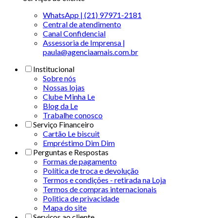
WhatsApp | (21) 97971-2181
Central de atendimento
Canal Confidencial
Assessoria de Imprensa |
paula@agenciaamais.com.br
Institucional
Sobre nós
Nossas lojas
Clube Minha Le
Blog da Le
Trabalhe conosco
Serviço Financeiro
Cartão Le biscuit
Empréstimo Dim Dim
Perguntas e Respostas
Formas de pagamento
Política de troca e devolução
Termos e condições - retirada na Loja
Termos de compras internacionais
Politica de privacidade
Mapa do site
Serviços ao cliente