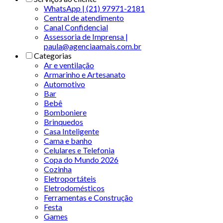
WhatsApp | (21) 97971-2181
Central de atendimento
Canal Confidencial
Assessoria de Imprensa |
paula@agenciaamais.com.br
Categorias
Ar e ventilação
Armarinho e Artesanato
Automotivo
Bar
Bebê
Bomboniere
Brinquedos
Casa Inteligente
Cama e banho
Celulares e Telefonia
Copa do Mundo 2026
Cozinha
Eletroportáteis
Eletrodomésticos
Ferramentas e Construção
Festa
Games