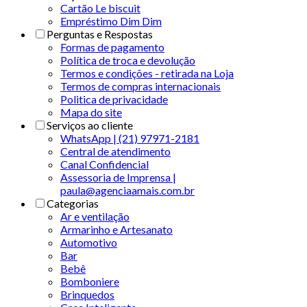
Cartão Le biscuit
Empréstimo Dim Dim
Perguntas e Respostas
Formas de pagamento
Política de troca e devolução
Termos e condições - retirada na Loja
Termos de compras internacionais
Politica de privacidade
Mapa do site
Serviços ao cliente
WhatsApp | (21) 97971-2181
Central de atendimento
Canal Confidencial
Assessoria de Imprensa |
paula@agenciaamais.com.br
Categorias
Ar e ventilação
Armarinho e Artesanato
Automotivo
Bar
Bebê
Bomboniere
Brinquedos