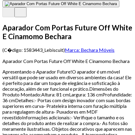
Aparador Com Portas Future Off White
E Cinamomo Bechara
(C�digo:
1583443_Lebiscuit
)
Marca:
Bechara Móveis
Aparador Com Portas Future Off White E Cinamomo Bechara
Apresentando o Aparador Future!O aparador é um móvel
versátil que pode ser usado em diversos ambientes da casa! Ele
é perfeito para dar um toque de elegância e sofisticação à
decoração, além de ser funcional e prático.Dimensões do
Produto Montado:Altura: 81 cmLargura: 136 cmProfundidade:
36 cmDetalhes:- Portas com design inovador com suas bordas
superiores em curva- Prateleira interna com furação múltipla
para regulagem de altura- Puxadores em MDF
revestidoInformações adicionais:- Verifique o tamanho e os
detalhes do produto antes de realizar a compra.- As fotos são
meramente ilustrativas. Objetos decorativos que aparecem nas
imagens não acompanham o produto.- A transportadora