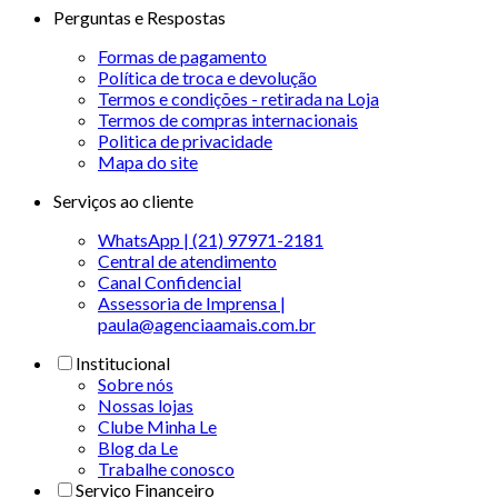
Perguntas e Respostas
Formas de pagamento
Política de troca e devolução
Termos e condições - retirada na Loja
Termos de compras internacionais
Politica de privacidade
Mapa do site
Serviços ao cliente
WhatsApp | (21) 97971-2181
Central de atendimento
Canal Confidencial
Assessoria de Imprensa |
paula@agenciaamais.com.br
Institucional
Sobre nós
Nossas lojas
Clube Minha Le
Blog da Le
Trabalhe conosco
Serviço Financeiro