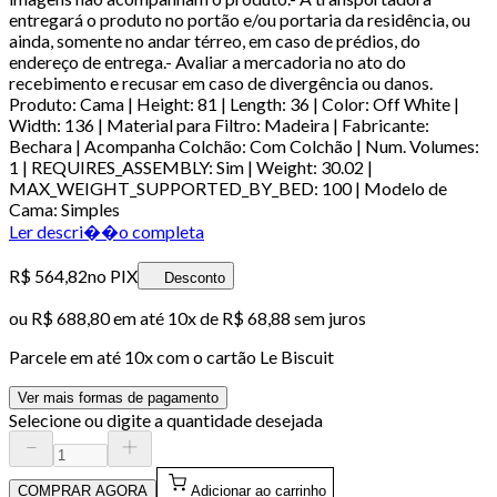
entregará o produto no portão e/ou portaria da residência, ou
ainda, somente no andar térreo, em caso de prédios, do
endereço de entrega.- Avaliar a mercadoria no ato do
recebimento e recusar em caso de divergência ou danos.
Produto: Cama | Height: 81 | Length: 36 | Color: Off White |
Width: 136 | Material para Filtro: Madeira | Fabricante:
Bechara | Acompanha Colchão: Com Colchão | Num. Volumes:
1 | REQUIRES_ASSEMBLY: Sim | Weight: 30.02 |
MAX_WEIGHT_SUPPORTED_BY_BED: 100 | Modelo de
Cama: Simples
Ler descri��o completa
R$ 564,82
no PIX
Desconto
ou
R$ 688,80
em até
10x de R$ 68,88 sem juros
Parcele em até
10
x com o cartão
Le Biscuit
Ver mais formas de pagamento
Selecione ou digite a quantidade desejada
COMPRAR AGORA
Adicionar ao carrinho