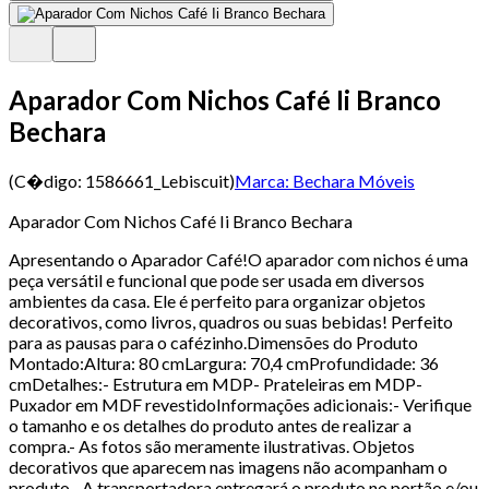
Aparador Com Nichos Café Ii Branco
Bechara
(C�digo:
1586661_Lebiscuit
)
Marca:
Bechara Móveis
Aparador Com Nichos Café Ii Branco Bechara
Apresentando o Aparador Café!O aparador com nichos é uma
peça versátil e funcional que pode ser usada em diversos
ambientes da casa. Ele é perfeito para organizar objetos
decorativos, como livros, quadros ou suas bebidas! Perfeito
para as pausas para o cafézinho.Dimensões do Produto
Montado:Altura: 80 cmLargura: 70,4 cmProfundidade: 36
cmDetalhes:- Estrutura em MDP- Prateleiras em MDP-
Puxador em MDF revestidoInformações adicionais:- Verifique
o tamanho e os detalhes do produto antes de realizar a
compra.- As fotos são meramente ilustrativas. Objetos
decorativos que aparecem nas imagens não acompanham o
produto.- A transportadora entregará o produto no portão e/ou