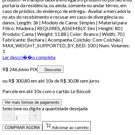
portaria da residência, ou ainda, somente no andar térreo, em
caso de prédios, do endereço de entrega.- Avaliar a mercadoria
no ato do recebimento e recusar em caso de divergência ou
danos. Length: 36 | Modelo de Cama: Simples | Material para
Filtro: Madeira | REQUIRES_ASSEMBLY: Sim | Height: 80 |
Produto: Cama | Weight: 11.88 | Color: Branco | Width: 70 |
Fabricante: Bechara | Acompanha Colchão: Com Colchão |
MAX_WEIGHT_SUPPORTED_BY_BED: 100 | Num. Volumes:
1
Ler descri��o completa
R$ 246,66
no PIX
Desconto
ou
R$ 300,80
em até
10x de R$ 30,08 sem juros
Parcele em até
10
x com o cartão
Le Biscuit
Ver mais formas de pagamento
Selecione ou digite a quantidade desejada
COMPRAR AGORA
Adicionar ao carrinho