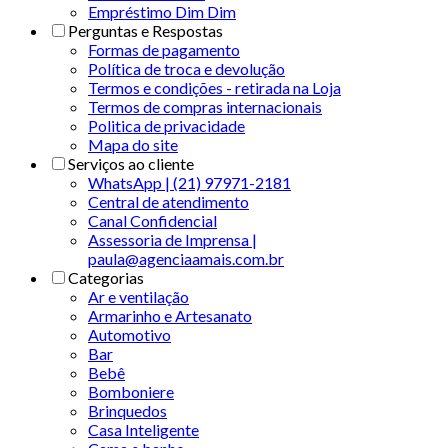
Empréstimo Dim Dim
Perguntas e Respostas
Formas de pagamento
Política de troca e devolução
Termos e condições - retirada na Loja
Termos de compras internacionais
Politica de privacidade
Mapa do site
Serviços ao cliente
WhatsApp | (21) 97971-2181
Central de atendimento
Canal Confidencial
Assessoria de Imprensa |
paula@agenciaamais.com.br
Categorias
Ar e ventilação
Armarinho e Artesanato
Automotivo
Bar
Bebê
Bomboniere
Brinquedos
Casa Inteligente