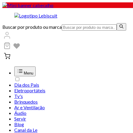
Buscar por produto ou marca
Menu
Dia dos Pais
Eletroportáteis
Tv's
Brinquedos
Ar e Ventilação
Áudio
Servir
Blog
Canal da Le