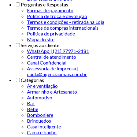
Perguntas e Respostas
Formas de pagamento
Política de troca e devolução
Termos e condições - retirada na Loja
Termos de compras internacionais
Politica de privacidade
Mapa do site
Serviços ao cliente
WhatsApp | (21) 97971-2181
Central de atendimento
Canal Confidencial
Assessoria de Imprensa |
paula@agenciaamais.com.br
Categorias
Ar e ventilação
Armarinho e Artesanato
Automotivo
Bar
Bebê
Bomboniere
Brinquedos
Casa Inteligente
Cama e banho