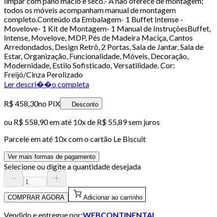
limpar com pano macio e seco.- A não oferece de montagem;
todos os móveis acompanham manual de montagem
completo.Conteúdo da Embalagem- 1 Buffet Intense -
Movelove- 1 Kit de Montagem- 1 Manual de InstruçõesBuffet,
Intense, Movelove, MDP, Pés de Madeira Maciça, Cantos
Arredondados, Design Retrô, 2 Portas, Sala de Jantar, Sala de
Estar, Organização, Funcionalidade, Móveis, Decoração,
Modernidade, Estilo Sofisticado, Versatilidade. Cor:
Freijó/Cinza Perolizado
Ler descri��o completa
R$ 458,30
no PIX
Desconto
ou
R$ 558,90
em até
10x de R$ 55,89 sem juros
Parcele em até
10
x com o cartão
Le Biscuit
Ver mais formas de pagamento
Selecione ou digite a quantidade desejada
COMPRAR AGORA
Adicionar ao carrinho
Vendido e entregue por:
WEBCONTINENTAL