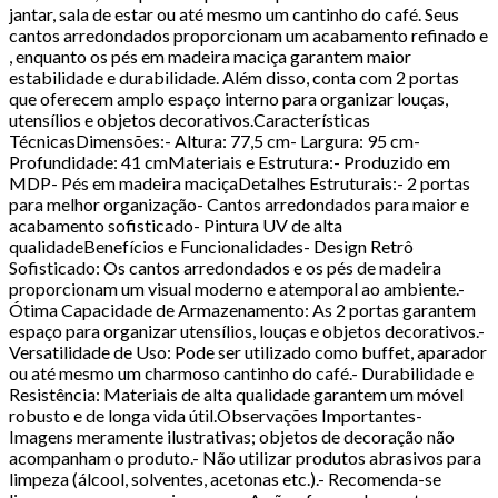
jantar, sala de estar ou até mesmo um cantinho do café. Seus
cantos arredondados proporcionam um acabamento refinado e
, enquanto os pés em madeira maciça garantem maior
estabilidade e durabilidade. Além disso, conta com 2 portas
que oferecem amplo espaço interno para organizar louças,
utensílios e objetos decorativos.Características
TécnicasDimensões:- Altura: 77,5 cm- Largura: 95 cm-
Profundidade: 41 cmMateriais e Estrutura:- Produzido em
MDP- Pés em madeira maciçaDetalhes Estruturais:- 2 portas
para melhor organização- Cantos arredondados para maior e
acabamento sofisticado- Pintura UV de alta
qualidadeBenefícios e Funcionalidades- Design Retrô
Sofisticado: Os cantos arredondados e os pés de madeira
proporcionam um visual moderno e atemporal ao ambiente.-
Ótima Capacidade de Armazenamento: As 2 portas garantem
espaço para organizar utensílios, louças e objetos decorativos.-
Versatilidade de Uso: Pode ser utilizado como buffet, aparador
ou até mesmo um charmoso cantinho do café.- Durabilidade e
Resistência: Materiais de alta qualidade garantem um móvel
robusto e de longa vida útil.Observações Importantes-
Imagens meramente ilustrativas; objetos de decoração não
acompanham o produto.- Não utilizar produtos abrasivos para
limpeza (álcool, solventes, acetonas etc.).- Recomenda-se