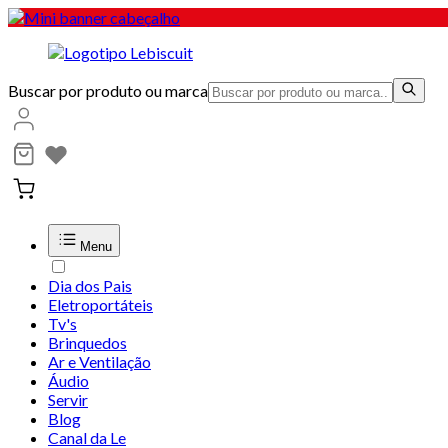
Buscar por produto ou marca
Menu
Dia dos Pais
Eletroportáteis
Tv's
Brinquedos
Ar e Ventilação
Áudio
Servir
Blog
Canal da Le