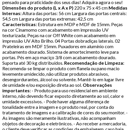
pensado para praticidade dos seus dias! Adquira agora o seu!
Dimensões do produto (L x A x P)
220 x 75 x 45 cm
Medidas
Internas:
Altura das portas: 56 cm Largura das portas centrais:
54,5 cm Largura das portas extremas: 42,5 cm
Características:
Estrutura em MDP e MDF de 15mm. Peças
na cor Cinamomo com acabamento em impressão UV
texturizada; Peças na cor Off White com acabamento em
impressão UV Alto Brilho. 04 Portas dobradiças laterais. 02
Prateleiras em MDF 15mm. Puxadores em alumínio com
acabamento dourado. Sistema de amortecimento leve para
portas. Pés em aço maciço 3/8 com acabamento dourado.
Suporta até 30 kg distribuídos.
Recomendação de Limpeza:
Recomenda-se limpar o produto com flanela ou pano macio
levemente umidecido, não utilizar produtos abrasivos,
desengordurantes, álcool ou solvente. Mantê-lo em lugar livre
de umidade e/ou exposição direta ao sol.
Observações
importantes:
- Produto para uso residencial em ambiente
interno, não devendo ficar exposto diretamente ao sol, calor e
umidade excessivos. - Pode haver alguma diferença de
tonalidade entre a imagem e o produto real, por conta do
tratamento de imagens e a calibração de cores do seu monitor. -
As imagens são meramente ilustrativas, não acompanham
objetos de decoração e eletrônicos. - Ao receber a mercadoria,
o cliente deve verificar as condições da embalagem, caso haja