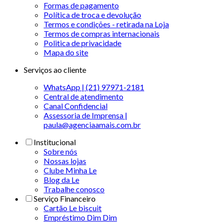
Formas de pagamento
Política de troca e devolução
Termos e condições - retirada na Loja
Termos de compras internacionais
Politica de privacidade
Mapa do site
Serviços ao cliente
WhatsApp | (21) 97971-2181
Central de atendimento
Canal Confidencial
Assessoria de Imprensa |
paula@agenciaamais.com.br
Institucional
Sobre nós
Nossas lojas
Clube Minha Le
Blog da Le
Trabalhe conosco
Serviço Financeiro
Cartão Le biscuit
Empréstimo Dim Dim